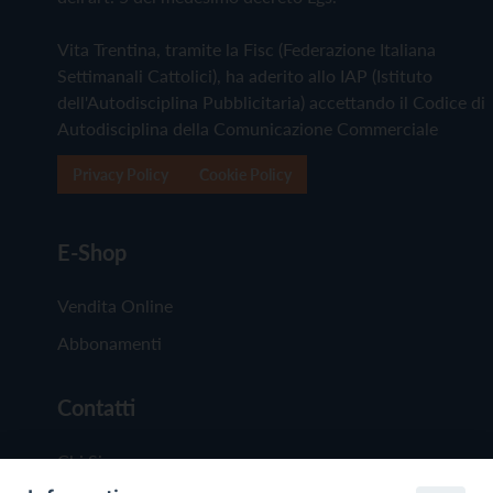
Vita Trentina, tramite la Fisc (Federazione Italiana
Settimanali Cattolici), ha aderito allo IAP (Istituto
dell'Autodisciplina Pubblicitaria) accettando il Codice di
Autodisciplina della Comunicazione Commerciale
Privacy Policy
Cookie Policy
E-Shop
Vendita Online
Abbonamenti
Contatti
Chi Siamo