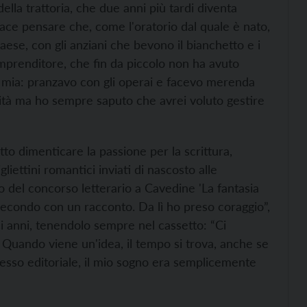
della trattoria, che due anni più tardi diventa
ce pensare che, come l'oratorio dal quale è nato,
paese, con gli anziani che bevono il bianchetto e i
imprenditore, che fin da piccolo non ha avuto
sa mia: pranzavo con gli operai e facevo merenda
rsità ma ho sempre saputo che avrei voluto gestire
o dimenticare la passione per la scrittura,
gliettini romantici inviati di nascosto alle
 del concorso letterario a Cavedine 'La fantasia
secondo con un racconto. Da lì ho preso coraggio”,
i anni, tenendolo sempre nel cassetto: “Ci
. Quando viene un'idea, il tempo si trova, anche se
ccesso editoriale, il mio sogno era semplicemente