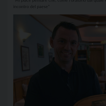
“Mi piace pensare che, come l'oratorio dal quale è 
incontro del paese”