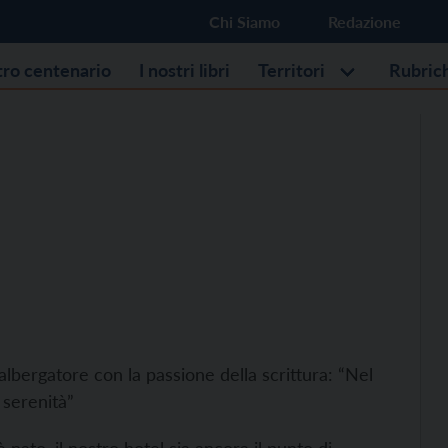
Chi Siamo
Redazione
stro centenario
I nostri libri
Territori
Rubric
albergatore con la passione della scrittura: “Nel
serenità”