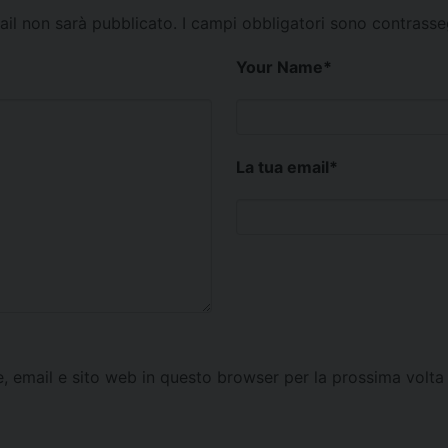
mail non sarà pubblicato.
I campi obbligatori sono contrass
Your Name
*
La tua email
*
e, email e sito web in questo browser per la prossima vol