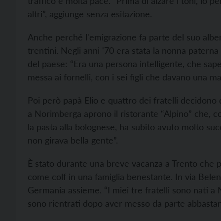
traffico e molta pace. “Prima di alzare i toni, io
altri”, aggiunge senza esitazione.
Anche perché l'emigrazione fa parte del suo albero
trentini. Negli anni '70 era stata la nonna paterna
del paese: “Era una persona intelligente, che sape
messa ai fornelli, con i sei figli che davano una m
Poi però papà Elio e quattro dei fratelli decidono d
a Norimberga aprono il ristorante “Alpino” che, con
la pasta alla bolognese, ha subito avuto molto succ
non girava bella gente”.
È stato durante una breve vacanza a Trento che pa
come colf in una famiglia benestante. In via Belen
Germania assieme. “I miei tre fratelli sono nati a 
sono rientrati dopo aver messo da parte abbastanza s