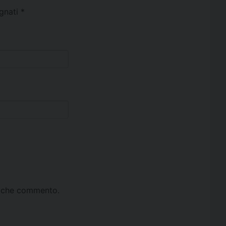
egnati
*
ta che commento.