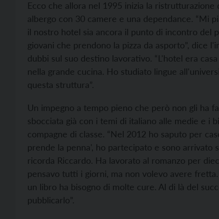
Ecco che allora nel 1995 inizia la ristrutturazione 
albergo con 30 camere e una dependance. “Mi pia
il nostro hotel sia ancora il punto di incontro del 
giovani che prendono la pizza da asporto”, dice l'
dubbi sul suo destino lavorativo. “L'hotel era ca
nella grande cucina. Ho studiato lingue all'unive
questa struttura”.
Un impegno a tempo pieno che però non gli ha fatt
sbocciata già con i temi di italiano alle medie e i bi
compagne di classe. “Nel 2012 ho saputo per caso
prende la penna', ho partecipato e sono arrivato 
ricorda Riccardo. Ha lavorato al romanzo per diec
pensavo tutti i giorni, ma non volevo avere fretta
un libro ha bisogno di molte cure. Al di là del su
pubblicarlo”.