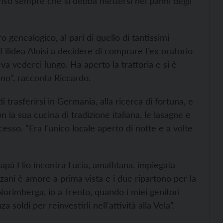
 penso sempre che si debba mettersi nei panni degli
 genealogico, al pari di quello di tantissimi
 Filidea Aloisi a decidere di comprare l'ex oratorio
va vederci lungo. Ha aperto la trattoria e si è
ano”, racconta Riccardo.
i trasferirsi in Germania, alla ricerca di fortuna, e
 la sua cucina di tradizione italiana, le lasagne e
esso. “Era l'unico locale aperto di notte e a volte
pà Elio incontra Lucia, amalfitana, impiegata
zani è amore a prima vista e i due ripartono per la
Norimberga, io a Trento, quando i miei genitori
oldi per reinvestirli nell'attività alla Vela”.