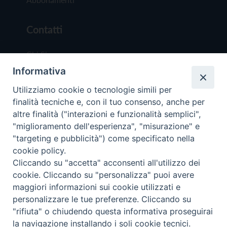
Contatti
Chi Siamo
Informativa
Redazione
Scrivici
Utilizziamo cookie o tecnologie simili per
finalità tecniche e, con il tuo consenso, anche per
altre finalità ("interazioni e funzionalità semplici",
"miglioramento dell'esperienza", "misurazione" e
"targeting e pubblicità") come specificato nella
cookie policy.
Copyright © 2019 - Tutti i diritti riservati - Vit
Cliccando su "accetta" acconsenti all'utilizzo dei
Trentina Editrice
cookie. Cliccando su "personalizza" puoi avere
maggiori informazioni sui cookie utilizzati e
Privacy Policy
personalizzare le tue preferenze. Cliccando su
Torna all'inizi
"rifiuta" o chiudendo questa informativa proseguirai
la navigazione installando i soli cookie tecnici.