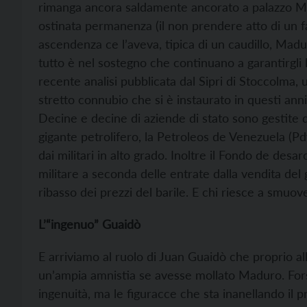
rimanga ancora saldamente ancorato a palazzo Mir
ostinata permanenza (il non prendere atto di un 
ascendenza ce l’aveva, tipica di un caudillo, Madur
tutto è nel sostegno che continuano a garantirgli 
recente analisi pubblicata dal Sipri di Stoccolma, 
stretto connubio che si è instaurato in questi anni
Decine e decine di aziende di stato sono gestite 
gigante petrolifero, la Petroleos de Venezuela (Pd
dai militari in alto grado. Inoltre il Fondo de desa
militare a seconda delle entrate dalla vendita del
ribasso dei prezzi del barile. E chi riesce a smuoverli
L’“ingenuo” Guaidò
E arriviamo al ruolo di Juan Guaidò che proprio all
un’ampia amnistia se avesse mollato Maduro. For
ingenuità, ma le figuracce che sta inanellando il