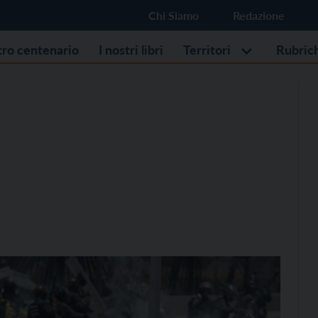
Chi Siamo
Redazione
stro centenario
I nostri libri
Territori
Rubric