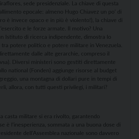
aflores, sede presidenziale. La chiave di questa
fallimento epocale: almeno Hugo Chiavez un po’ di
o è invece opaco e in più è violento!), la chiave di
l’esercito e le forze armate. Il motivo? Una
un Istituto di ricerca indipendente, dimostra lo
 tra potere politico e potere militare in Venezuela.
direttamente dalle alte gerarchie, compreso il
vsa). Diversi ministeri sono gestiti direttamente
rollo national (Fonden) aggiunge risorse al budget
 greggio, una montagna di dollari pure in tempi di
, allora, con tutti questi privilegi, i militari?
a casta militare si era rivolto, garantendo
se è l’inesperienza, sommata a una buona dose di
 presidente dell’Assemblea nazionale sono davvero