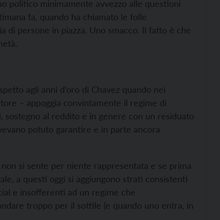
omo politico minimamente avvezzo alle questioni
ttimana fa, quando ha chiamato le folle
ia di persone in piazza. Uno smacco. Il fatto è che
metà.
spetto agli anni d’oro di Chavez quando nei
tore – appoggia convintamente il regime di
, sostegno al reddito e in genere con un residuato
 avevano potuto garantire e in parte ancora
, non si sente per niente rappresentata e se prima
ale, a questi oggi si aggiungono strati consistenti
ocial e insofferenti ad un regime che
dare troppo per il sottile (e quando uno entra, in