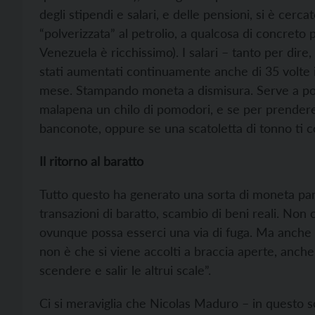
degli stipendi e salari, e delle pensioni, si è cer
“polverizzata” al petrolio, a qualcosa di concreto 
Venezuela è ricchissimo). I salari – tanto per dire
stati aumentati continuamente anche di 35 volte i
mese. Stampando moneta a dismisura. Serve a po
malapena un chilo di pomodori, e se per prendere
banconote, oppure se una scatoletta di tonno ti c
Il ritorno al baratto
Tutto questo ha generato una sorta di moneta parall
transazioni di baratto, scambio di beni reali. Non 
ovunque possa esserci una via di fuga. Ma anche q
non è che si viene accolti a braccia aperte, anch
scendere e salir le altrui scale”.
Ci si meraviglia che Nicolas Maduro – in questo s