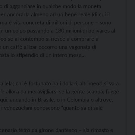
cato di agganciare in qualche modo la moneta
per ancorarla almeno ad un bene reale (di cui il
, ma è vita concreta di milioni di persone – sono
n un colpo passando a 180 milioni di bolivares al
co se al contempo si riesce a comprare a
 un caffè al bar occorre una vagonata di
osta lo stipendio di un intero mese…
ela; chi è fortunato ha i dollari, altrimenti si va a
c’è allora da meravigliarsi se la gente scappa, fugge
ui, andando in Brasile, o in Colombia o altrove,
e i venezuelani conoscono “quanto sa di sale
cenario tetro da girone dantesco – sia rimasto e