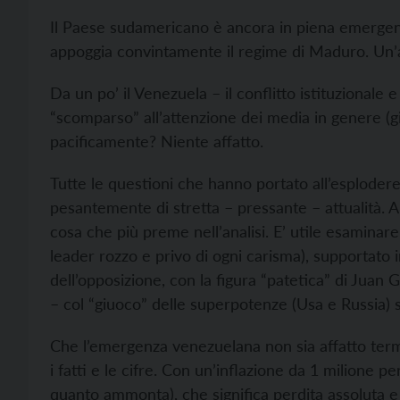
Il Paese sudamericano è ancora in piena emergen
appoggia convintamente il regime di Maduro. Un’a
Da un po’ il Venezuela – il conflitto istituzionale 
“scomparso” all’attenzione dei media in genere (gi
pacificamente? Niente affatto.
Tutte le questioni che hanno portato all’esplode
pesantemente di stretta – pressante – attualità. A
cosa che più preme nell’analisi. E’ utile esamina
leader rozzo e privo di ogni carisma), supportato i
dell’opposizione, con la figura “patetica” di Juan
– col “giuoco” delle superpotenze (Usa e Russia) 
Che l’emergenza venezuelana non sia affatto term
i fatti e le cifre. Con un’inflazione da 1 milione 
quanto ammonta), che significa perdita assoluta e