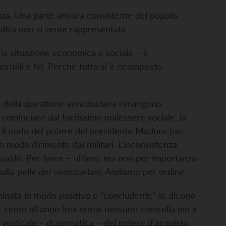
za. Una parte ancora consistente del popolo
ltra non si sente rappresentata
e la situazione economica e sociale – è
ornali e tv). Perché tutto si è ricomposto
re della questione venezuelana rimangono
 cominciare dal fortissimo malessere sociale, la
re il nodo del potere del presidente Maduro (un
n modo dirimente dai militari. L’inconsistenza
 Guaidò. Per finire – ultimo, ma non per importanza
sulla pelle dei venezuelani. Andiamo per ordine.
inata in modo positivo e “concludente” lo dicono
per cento all’anno (ma ormai nessuno controlla più a
 verticale – drammatica – del potere d’acquisto