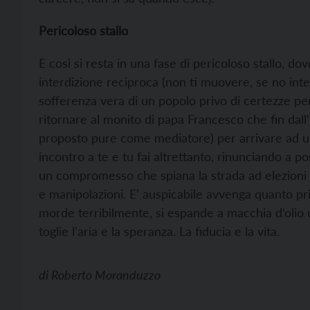
Pericoloso stallo
E così si resta in una fase di pericoloso stallo, d
interdizione reciproca (non ti muovere, se no inte
sofferenza vera di un popolo privo di certezze per 
ritornare al monito di papa Francesco che fin dall’i
proposto pure come mediatore) per arrivare ad u
incontro a te e tu fai altrettanto, rinunciando a po
un compromesso che spiana la strada ad elezioni li
e manipolazioni. E’ auspicabile avvenga quanto pr
morde terribilmente, si espande a macchia d’olio 
toglie l’aria e la speranza. La fiducia e la vita.
di
Roberto Moranduzzo