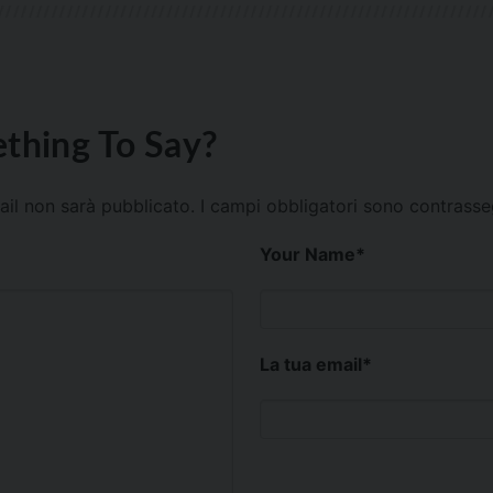
thing To Say?
mail non sarà pubblicato.
I campi obbligatori sono contrass
Your Name
*
La tua email
*