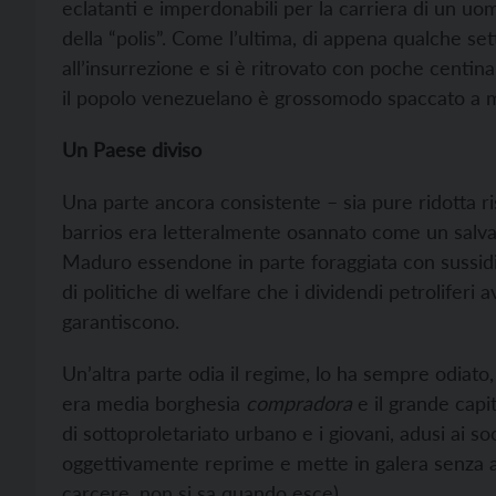
eclatanti e imperdonabili per la carriera di un u
della “polis”. Come l’ultima, di appena qualche se
all’insurrezione e si è ritrovato con poche centina
il popolo venezuelano è grossomodo spaccato a 
Un Paese diviso
Una parte ancora consistente – sia pure ridotta ri
barrios era letteralmente osannato come un salva
Maduro essendone in parte foraggiata con sussidi
di politiche di welfare che i dividendi petroliferi
garantiscono.
Un’altra parte odia il regime, lo ha sempre odiato
era media borghesia
compradora
e il grande capit
di sottoproletariato urbano e i giovani, adusi ai s
oggettivamente reprime e mette in galera senza an
carcere, non si sa quando esce).