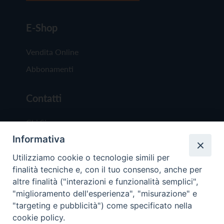
E-Shop
Vendita Online
Abbonamenti
Contatti
Chi Siamo
Informativa
Redazione
Scrivici
Utilizziamo cookie o tecnologie simili per
finalità tecniche e, con il tuo consenso, anche per
altre finalità ("interazioni e funzionalità semplici",
"miglioramento dell'esperienza", "misurazione" e
"targeting e pubblicità") come specificato nella
cookie policy.
Copyright © 2019 - Tutti i diritti riservati - Vit