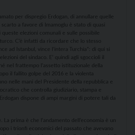
amato per dispregio Erdogan, di annullare quelle
o scarto a favore di Imamoglu è stato di quasi
i queste elezioni comunali e sulle possibile
urco. C’è infatti da ricordare che lo stesso
 ad Istanbul, vince l’intera Turchia”: di qui si
lezioni del sindaco. E’ quindi agli sgoccioli il
é nel frattempo l’assetto istituzionale della
 il fallito golpe del 2016 e la violenta
sono nelle mani del Presidente della repubblica e
ocratico che controlla giudiziario, stampa e
Erdogan dispone di ampi margini di potere tali da
ose. La prima è che l’andamento dell’economia è un
opo i trionfi economici del passato che avevano