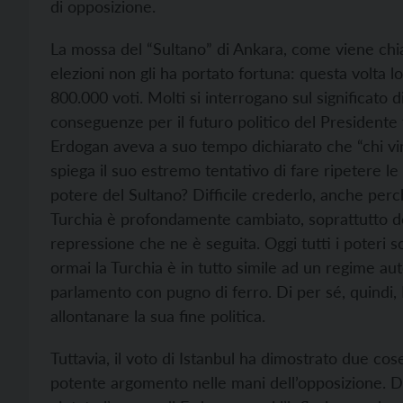
di opposizione.
La mossa del “Sultano” di Ankara, come viene chi
elezioni non gli ha portato fortuna: questa volta l
800.000 voti. Molti si interrogano sul significato d
conseguenze per il futuro politico del Presidente t
Erdogan aveva a suo tempo dichiarato che “chi vince
spiega il suo estremo tentativo di fare ripetere le e
potere del Sultano? Difficile crederlo, anche perch
Turchia è profondamente cambiato, soprattutto dopo
repressione che ne è seguita. Oggi tutti i poteri 
ormai la Turchia è in tutto simile ad un regime aut
parlamento con pugno di ferro. Di per sé, quindi, 
allontanare la sua fine politica.
Tuttavia, il voto di Istanbul ha dimostrato due c
potente argomento nelle mani dell’opposizione. D