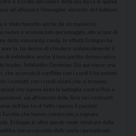
ifre e il crollo del valore della lira turca (e quindi
poco ad affossare l’immagine vincente del Sultano.
u è stato favorito anche da un massiccio
to nuovo e sconosciuto personaggio, allo scopo di
ione della minoranza curda. In effetti Erdogan ha
anni fa, ha deciso di chiudere unilateralmente il
o di indebolire anche il loro partito democratico
to leader, Selahattin Demirtas. Da qui nasce una
, che acuendo il conflitto con i curdi li ha portati
e i contatti con i curdi siriani che si trovano
 siriani che hanno vinto la battaglia contro l’Isis e
endere, sia all’interno della Siria nei confronti
a dell’Isis ha di fatto ripreso il parziale
i di Turchia che hanno cominciato a sognare
a. Erdogan in altre parole vede rientrare dalla
politica aveva cacciato dalla porta riprendendo