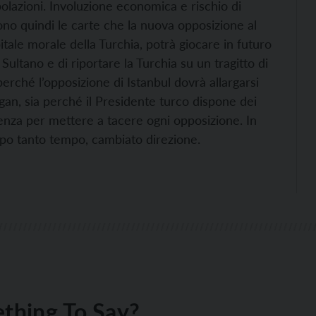
polazioni. Involuzione economica e rischio di
 sono quindi le carte che la nuova opposizione al
itale morale della Turchia, potrà giocare in futuro
 Sultano e di riportare la Turchia su un tragitto di
erché l’opposizione di Istanbul dovrà allargarsi
gan, sia perché il Presidente turco dispone dei
genza per mettere a tacere ogni opposizione. In
dopo tanto tempo, cambiato direzione.
thing To Say?