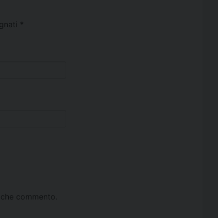
egnati
*
ta che commento.