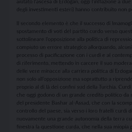
aiutato l’ascesa di Erdogan, oggi l’inflazione a due c
degli investimenti esteri) hanno contribuito non 
Il secondo elemento è che il successo di Imamogl
spostamento di voti del partito curdo verso ques
sottolineare l’opposizione alla politica di repress
compiuto un errore strategico allorquando, alcuni 
processo di pacificazione con i curdi e al contemp
di riferimento, mettendo in carcere il suo modera
delle vere minacce alla carriera politica di Erdogan
non solo all’opposizione ma soprattutto a riprender
proprio al di là dei confini sud della Turchia. Curdi
che oggi godono di un grande credito politico da sp
del presidente Bashar al-Assad, che con la scompars
controllo del paese, sia verso i loro fratelli curd
nuovamente una grande autonomia della terra curd
finestra la questione curda, che nella sua miopia 