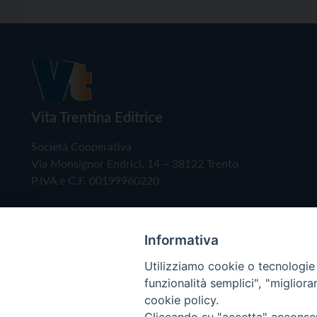
Vita Trentina Editrice
Società Cooperativa
Via Monsignor Endrici, 14 – 38122 Trento
P.IVA e C.F. 00199960220
Informativa
Utilizziamo cookie o tecnologie s
funzionalità semplici", "miglior
cookie policy.