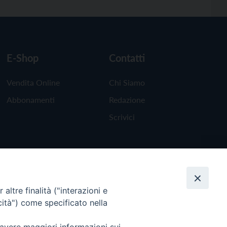
E-Shop
Contatti
Vendita Online
Chi Siamo
Abbonamenti
Redazione
Scrivici
altre finalità ("interazioni e
cità") come specificato nella