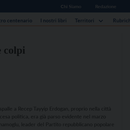
Chi Siamo
Redazione
stro centenario
I nostri libri
Territori
Rubric
 colpi
 spalle a Recep Tayyip Erdogan, proprio nella città
ascesa politica, era già parso evidente nel marzo
 Imamoglu, leader del Partito repubblicano popolare