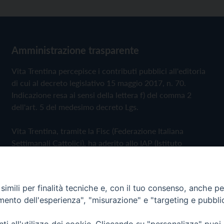
Amministrazione trasparente
Vita Trentina percepisce i contributi pubblici all'editoria
di cui al decreto legislativo 15 maggio 2017, n. 70.
Indicazione resa ai sensi della lettera f) del comma 2
dell'art. 5 del medesimo decreto Lgs.
Vita Trentina, tramite la Fisc (Federazione Italiana
Settimanali Cattolici), ha aderito allo IAP (Istituto
dell'Autodisciplina Pubblicitaria) accettando il Codice di
Autodisciplina della Comunicazione Commerciale
imili per finalità tecniche e, con il tuo consenso, anche per 
Privacy Policy
Cookie Policy
amento dell'esperienza", "misurazione" e "targeting e pubbli