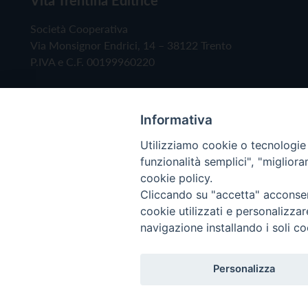
Società Cooperativa
Via Monsignor Endrici, 14 – 38122 Trento
P.IVA e C.F. 00199960220
Informativa
Utilizziamo cookie o tecnologie s
funzionalità semplici", "miglior
cookie policy.
Cliccando su "accetta" acconsent
Copyright © 2019 - Tutti i diritti riservati - Vita
cookie utilizzati e personalizza
navigazione installando i soli co
Privacy Policy
Personalizza