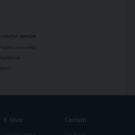
Iniziative speciali
Politica e società
Spettacoli
Sport
E-Shop
Contatti
Vendita Online
Chi Siamo