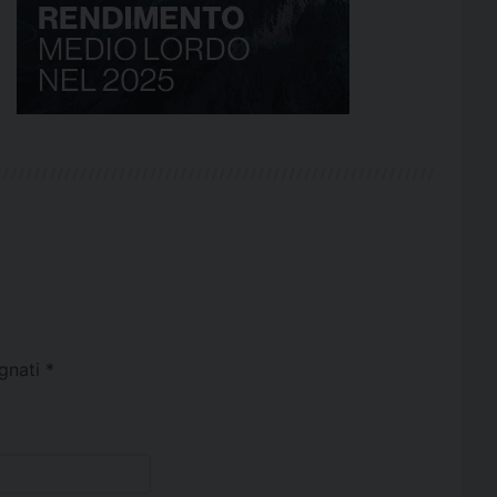
egnati
*