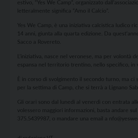
estivo, “Yes We Camp”, organizzato dall’associazi
letteralmente significa “Amo il Calcio”.
Yes We Camp, è una iniziativa calcistica ludico ric
14 anni, giunta alla quarta edizione. Da quest’anno
Sacco a Rovereto.
L’iniziativa, nasce nel veronese, ma per volontà d
espansa nel territorio trentino, nello specifico, in 
È in corso di svolgimento il secondo turno, ma ci so
per la settima di Camp, che si terrà a Lignano Sa
Gli orari sono dal lunedì al venerdì con entrata all
volessero maggiori informazioni, basta andare sul
375.5439987, o mandare una email a
nfo@yeswec
di
redazione VT