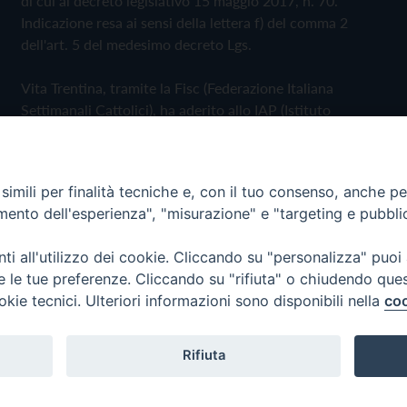
di cui al decreto legislativo 15 maggio 2017, n. 70.
Indicazione resa ai sensi della lettera f) del comma 2
dell'art. 5 del medesimo decreto Lgs.
Vita Trentina, tramite la Fisc (Federazione Italiana
Settimanali Cattolici), ha aderito allo IAP (Istituto
dell'Autodisciplina Pubblicitaria) accettando il Codice di
Autodisciplina della Comunicazione Commerciale
imili per finalità tecniche e, con il tuo consenso, anche per 
Privacy Policy
Cookie Policy
amento dell'esperienza", "misurazione" e "targeting e pubbli
i all'utilizzo dei cookie. Cliccando su "personalizza" puoi
 Trentina Editrice
re le tue preferenze. Cliccando su "rifiuta" o chiudendo que
okie tecnici. Ulteriori informazioni sono disponibili nella
coo
Rifiuta