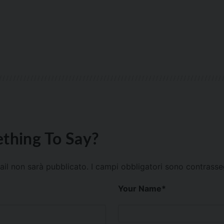
thing To Say?
mail non sarà pubblicato.
I campi obbligatori sono contrass
Your Name
*