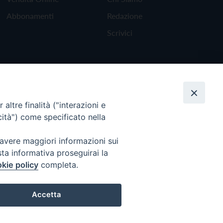
Abbonamenti
Redazione
Scrivici
altre finalità ("interazioni e
cità") come specificato nella
 avere maggiori informazioni sui
sta informativa proseguirai la
kie policy
completa.
Torna all'inizio
Accetta
Preferenze Cookie