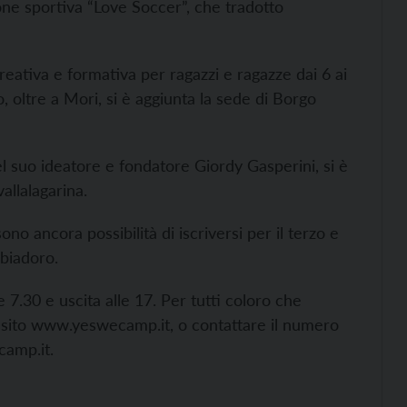
one sportiva “Love Soccer”, che tradotto
reativa e formativa per ragazzi e ragazze dai 6 ai
, oltre a Mori, si è aggiunta la sede di Borgo
el suo ideatore e fondatore Giordy Gasperini, si è
vallalagarina.
no ancora possibilità di iscriversi per il terzo e
bbiadoro.
e 7.30 e uscita alle 17. Per tutti coloro che
 sito
www.yeswecamp.it, o contattare il numero
amp.it.