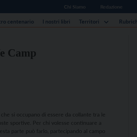
Chi Siamo
Redazione
stro centenario
I nostri libri
Territori
Rubric
 We Camp
 che si occupano di essere da collante tra le
poste sportive. Per chi volesse continuare a
questa parte può farlo, partecipando al campo