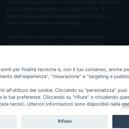
Vita Trentina percepisce i contributi pubblici all'editoria
di cui al decreto legislativo 15 maggio 2017, n. 70.
Indicazione resa ai sensi della lettera f) del comma 2
dell'art. 5 del medesimo decreto Lgs.
Vita Trentina, tramite la Fisc (Federazione Italiana
Settimanali Cattolici), ha aderito allo IAP (Istituto
dell'Autodisciplina Pubblicitaria) accettando il Codice di
Autodisciplina della Comunicazione Commerciale
imili per finalità tecniche e, con il tuo consenso, anche per 
Privacy Policy
Cookie Policy
amento dell'esperienza", "misurazione" e "targeting e pubbli
i all'utilizzo dei cookie. Cliccando su "personalizza" puoi
 Trentina Editrice
re le tue preferenze. Cliccando su "rifiuta" o chiudendo que
okie tecnici. Ulteriori informazioni sono disponibili nella
coo
Rifiuta