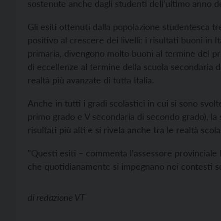
sostenute anche dagli studenti dell’ultimo anno d
Gli esiti ottenuti dalla popolazione studentesca tr
positivo al crescere dei livelli: i risultati buoni i
primaria, divengono molto buoni al termine del pr
di eccellenze al termine della scuola secondaria 
realtà più avanzate di tutta Italia.
Anche in tutti i gradi scolastici in cui si sono svol
primo grado e V secondaria di secondo grado), la sc
risultati più alti e si rivela anche tra le realtà sco
”Questi esiti – commenta l’assessore provinciale M
che quotidianamente si impegnano nei contesti scol
di
redazione VT