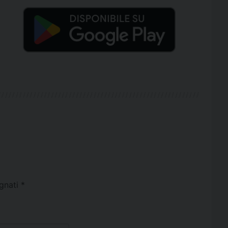
egnati
*