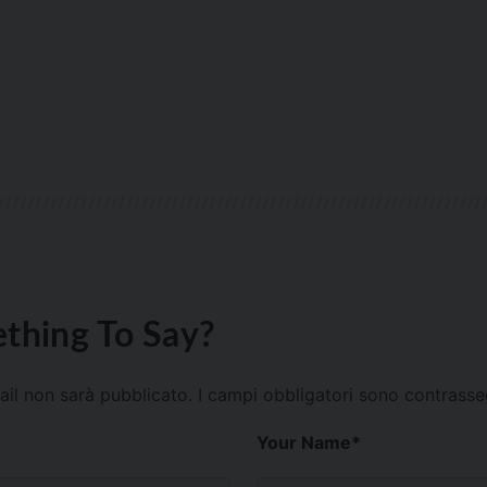
thing To Say?
mail non sarà pubblicato.
I campi obbligatori sono contrass
Your Name
*