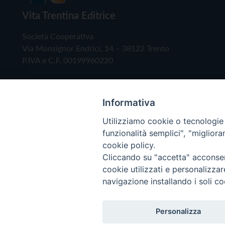
Vita Trentina Editrice
Società Cooperativa
Via Monsignor Endrici, 14 – 38122 Trento
P.IVA e C.F. 00199960220
Informativa
Utilizziamo cookie o tecnologie s
funzionalità semplici", "miglior
cookie policy.
Cliccando su "accetta" acconsent
Copyright © 2019 - Tutti i diritti riservati - Vita
cookie utilizzati e personalizza
navigazione installando i soli co
Privacy Policy
Personalizza