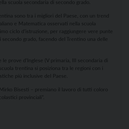
ella scuola secondaria di secondo grado.
entina sono tra i migliori del Paese, con un trend
n Italiano e Matematica osservati nella scuola
imo ciclo d’istruzione, per raggiungere vere punte
di secondo grado, facendo del Trentino una delle
te le prove d’Inglese (V primaria, III secondaria di
uola trentina si posiziona tra le regioni con i
lastiche più inclusive del Paese.
irko Bisesti – premiano il lavoro di tutti coloro
astici provinciali”.