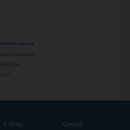
Iniziative speciali
Politica e società
Spettacoli
Sport
E-Shop
Contatti