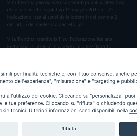
Vita Trentina percepisce i contributi pubblici all'editoria
di cui al decreto legislativo 15 maggio 2017, n. 70.
Indicazione resa ai sensi della lettera f) del comma 2
dell'art. 5 del medesimo decreto Lgs.
Vita Trentina, tramite la Fisc (Federazione Italiana
Settimanali Cattolici), ha aderito allo IAP (Istituto
dell'Autodisciplina Pubblicitaria) accettando il Codice di
Autodisciplina della Comunicazione Commerciale
imili per finalità tecniche e, con il tuo consenso, anche per 
Privacy Policy
Cookie Policy
amento dell'esperienza", "misurazione" e "targeting e pubbli
i all'utilizzo dei cookie. Cliccando su "personalizza" puoi
 Trentina Editrice
re le tue preferenze. Cliccando su "rifiuta" o chiudendo que
okie tecnici. Ulteriori informazioni sono disponibili nella
coo
Rifiuta