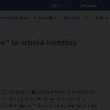
Chi Siamo
Redazione
stro centenario
I nostri libri
Territori
Rubric
o” la scuola trentina
i 2019 condotte nella scorsa primavera confermano
stico, per la prima volta da quando sono state
ardizzate (Italiano, Matematica e Inglese) sono state