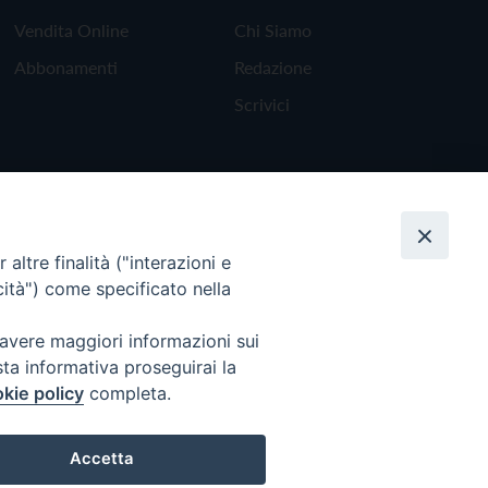
Vendita Online
Chi Siamo
Abbonamenti
Redazione
Scrivici
altre finalità ("interazioni e
cità") come specificato nella
 avere maggiori informazioni sui
sta informativa proseguirai la
kie policy
completa.
Torna all'inizio
Accetta