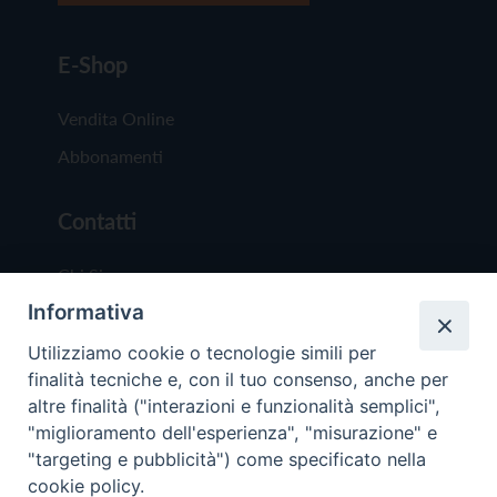
E-Shop
Vendita Online
Abbonamenti
Contatti
Chi Siamo
Informativa
Redazione
Scrivici
Utilizziamo cookie o tecnologie simili per
finalità tecniche e, con il tuo consenso, anche per
altre finalità ("interazioni e funzionalità semplici",
"miglioramento dell'esperienza", "misurazione" e
"targeting e pubblicità") come specificato nella
cookie policy.
Copyright © 2019 - Tutti i diritti riservati - Vit