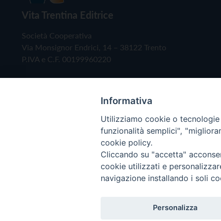
Vita Trentina Editrice
Società Cooperativa
Via Monsignor Endrici, 14 – 38122 Trento
P.IVA e C.F. 00199960220
Informativa
Utilizziamo cookie o tecnologie s
funzionalità semplici", "miglior
cookie policy.
Cliccando su "accetta" acconsent
Copyright © 2019 - Tutti i diritti riservati - Vita
cookie utilizzati e personalizza
navigazione installando i soli co
Privacy Policy
Personalizza