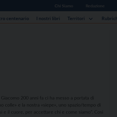
Chi Siamo
Redazione
stro centenario
I nostri libri
Territori
Rubric
 Giacomo 200 anni fa ci ha messo a portata di
o colle» e la nostra «siepe», uno spazio/tempo di
ensi e il cuore, per accettare chi e come siamo”. Così