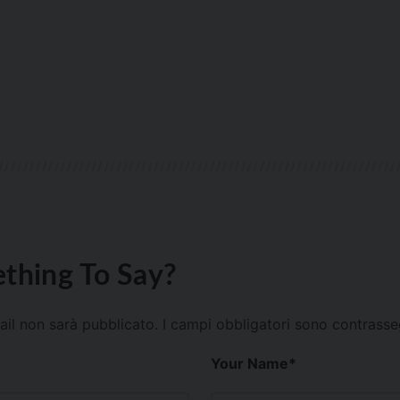
thing To Say?
mail non sarà pubblicato.
I campi obbligatori sono contrass
Your Name
*