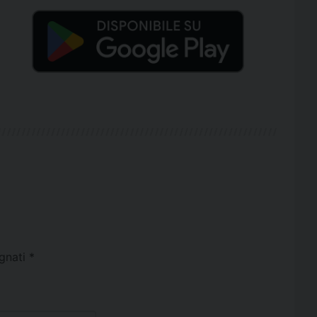
egnati
*