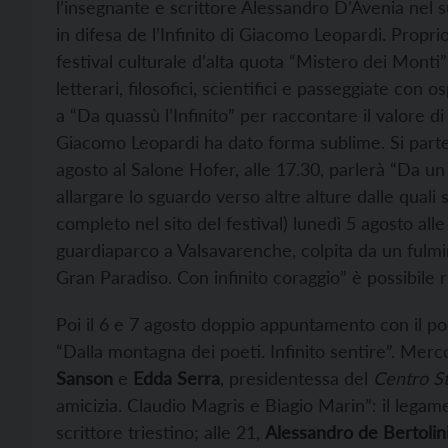
l’insegnante e scrittore Alessandro D’Avenia nel s
in difesa de l’Infinito di Giacomo Leopardi. Propr
festival culturale d’alta quota “Mistero dei Monti
letterari, filosofici, scientifici e passeggiate con o
a “Da quassù l’Infinito” per raccontare il valore d
Giacomo Leopardi ha dato forma sublime. Si parte
agosto al Salone Hofer, alle 17.30, parlerà “Da un 
allargare lo sguardo verso altre alture dalle quali 
completo nel sito del festival) lunedì 5 agosto alle
guardiaparco a Valsavarenche, colpita da un fulmi
Gran Paradiso. Con infinito coraggio” è possibile r
Poi il 6 e 7 agosto doppio appuntamento con il po
“Dalla montagna dei poeti. Infinito sentire”. Merco
Sanson
e
Edda Serra
, presidentessa del
Centro St
amicizia. Claudio Magris e Biagio Marin”: il legame 
scrittore triestino; alle 21,
Alessandro de Bertolin