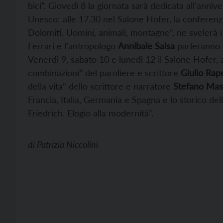
bici”. Giovedì 8 la giornata sarà dedicata all’ann
Unesco: alle 17.30 nel Salone Hofer, la conferenz
Dolomiti. Uomini, animali, montagne”, ne svelerà i s
Ferrari e l’antropologo
Annibale Salsa
parleranno d
Venerdì 9, sabato 10 e lunedì 12 il Salone Hofer, a
combinazioni” del paroliere e scrittore
Giulio Rape
della vita” dello scrittore e narratore
Stefano Mas
Francia, Italia, Germania e Spagna e lo storico del
Friedrich. Elogio alla modernità”.
di
Patrizia Niccolini