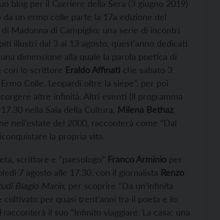
uo blog per il Corriere della Sera (3 giugno 2019)
io da un ermo colle parte la 17a edizione del
” di Madonna di Campiglio: una serie di incontri
spiti illustri dal 3 al 13 agosto, quest’anno dedicati
i una dimensione alla quale la parola poetica di
 con lo scrittore
Eraldo Affinati
che sabato 3
Ermo Colle. Leopardi oltre la siepe”, per poi
scorgere altre infinità. Altri eventi (il programma
 17.30 nella Sala della Cultura,
Milena Bethaz
,
ne nell’estate del 2000, racconterà come “Dal
iconquistare la propria vita.
eta, scrittore e “paesologo”
Franco Arminio
per
ledì 7 agosto alle 17.30, con il giornalista
Renzo
udi Biagio Marin
, per scoprire “Da un’infinita
coltivato per quasi trent’anni tra il poeta e lo
i
racconterà il suo “Infinito viaggiare. La casa: una