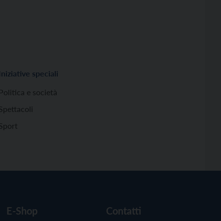
Iniziative speciali
Politica e società
Spettacoli
Sport
E-Shop
Contatti