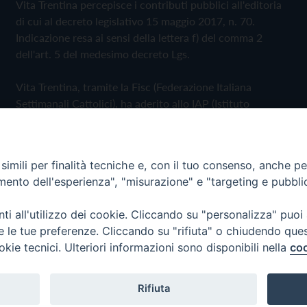
Vita Trentina percepisce i contributi pubblici all'editoria
di cui al decreto legislativo 15 maggio 2017, n. 70.
Indicazione resa ai sensi della lettera f) del comma 2
dell'art. 5 del medesimo decreto Lgs.
Vita Trentina, tramite la Fisc (Federazione Italiana
Settimanali Cattolici), ha aderito allo IAP (Istituto
dell'Autodisciplina Pubblicitaria) accettando il Codice di
Autodisciplina della Comunicazione Commerciale
imili per finalità tecniche e, con il tuo consenso, anche per 
Privacy Policy
Cookie Policy
amento dell'esperienza", "misurazione" e "targeting e pubbli
i all'utilizzo dei cookie. Cliccando su "personalizza" puoi
 Trentina Editrice
re le tue preferenze. Cliccando su "rifiuta" o chiudendo que
okie tecnici. Ulteriori informazioni sono disponibili nella
coo
Rifiuta