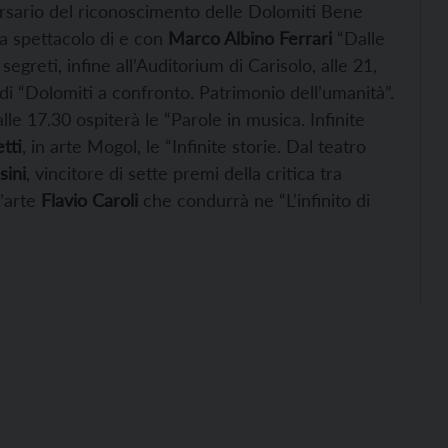
iversario del riconoscimento delle Dolomiti Bene
a spettacolo di e con
Marco Albino Ferrari
“Dalle
egreti, infine all’Auditorium di Carisolo, alle 21,
i “Dolomiti a confronto. Patrimonio dell’umanità”.
lle 17.30 ospiterà le “Parole in musica. Infinite
tti
, in arte Mogol, le “Infinite storie. Dal teatro
sini
, vincitore di sette premi della critica tra
l’arte
Flavio Caroli
che condurrà ne “L’infinito di