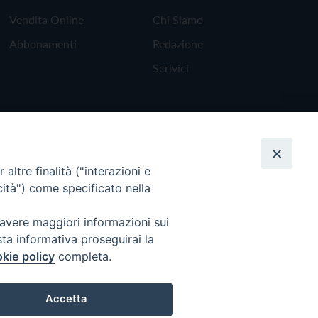
Vendita Online
Chi Siamo
Abbonamenti
Redazione
Scrivici
altre finalità ("interazioni e
cità") come specificato nella
 avere maggiori informazioni sui
sta informativa proseguirai la
kie policy
completa.
Torna all'inizio
Accetta