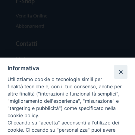
E-Shop
Vendita Online
Abbonamenti
Contatti
Chi Siamo
Informativa
Redazione
Scrivici
Utilizziamo cookie o tecnologie simili per
finalità tecniche e, con il tuo consenso, anche per
altre finalità ("interazioni e funzionalità semplici",
"miglioramento dell'esperienza", "misurazione" e
"targeting e pubblicità") come specificato nella
cookie policy.
Copyright © 2019 - Tutti i diritti riservati - Vit
Cliccando su "accetta" acconsenti all'utilizzo dei
Trentina Editrice
cookie. Cliccando su "personalizza" puoi avere