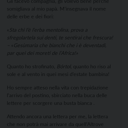
Gli facevo compagnia, gli volevo bene perché
somigliava al mio papà. M’insegnava il nome
delle erbe e dei fiori:
«
Sta chi l’è l’erba mentolina, prova a
sfregolartela sui denti, te sentirai che frescura!
–
«
Gesùmaria che bianchi che i è deventadi,
par quei dei moreti de l’Africa!»
Quanto ho strofinato,
Bórtol,
quanto ho riso al
sole e al vento in quei mesi d’estate bambina!
Ho sempre atteso nella vita con trepidazione
l’arrivo del postino, sbirciato nella buca delle
lettere per scorgere una busta bianca .
Attendo ancora una lettera per me, la lettera
che non potrà mai arrivare da quell’Altrove