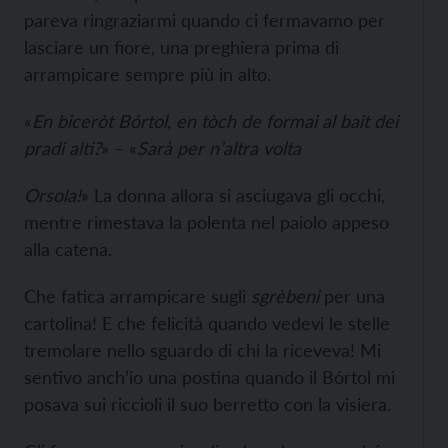
pareva ringraziarmi quando ci fermavamo per
lasciare un fiore, una preghiera prima di
arrampicare sempre più in alto.
«
En biceròt Bórtol
,
en tòch de formai
al bait dei
pradi alti?
» – «
Sarà per n’altra volta
Orsola!
»
La donna allora si asciugava gli occhi,
mentre rimestava la polenta nel paiolo appeso
alla catena.
Che fatica arrampicare sugli
sgrèbeni
per una
cartolina! E che felicità quando vedevi le stelle
tremolare nello sguardo di chi la riceveva! Mi
sentivo anch’io una postina quando il Bórtol mi
posava sui riccioli il suo berretto con la visiera.