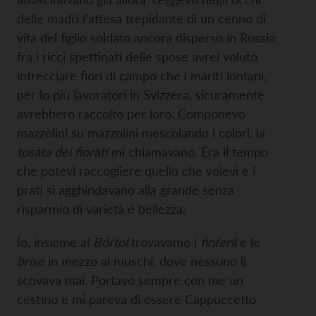
delle madri l’attesa trepidante di un cenno di
vita del figlio soldato ancora disperso in Russia;
fra i ricci spettinati delle spose avrei voluto
intrecciare fiori di campo che i mariti lontani,
per lo più lavoratori in Svizzera, sicuramente
avrebbero raccolto per loro. Componevo
mazzolini su mazzolini mescolando i colori, la
tosàta dei fiorati
mi chiamavano. Era il tempo
che potevi raccogliere quello che volevi e i
prati si agghindavano alla grande senza
risparmio di varietà e bellezza.
Io, insieme al
Bórtol
trovavamo i
finferli
e le
brise
in mezzo ai muschi, dove nessuno li
scovava mai. Portavo sempre con me un
cestino e mi pareva di essere Cappuccetto