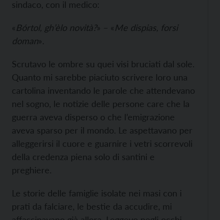
sindaco, con il medico:
«
Bórtol, gh’èlo novità?
» – «
Me dispias, forsi
doman
».
Scrutavo le ombre su quei visi bruciati dal sole.
Quanto mi sarebbe piaciuto scrivere loro una
cartolina inventando le parole che attendevano
nel sogno, le notizie delle persone care che la
guerra aveva disperso o che l’emigrazione
aveva sparso per il mondo. Le aspettavano per
alleggerirsi il cuore e guarnire i vetri scorrevoli
della credenza piena solo di santini e
preghiere.
Le storie delle famiglie isolate nei masi con i
prati da falciare, le bestie da accudire, mi
affascinavano già allora. Leggevo negli occhi