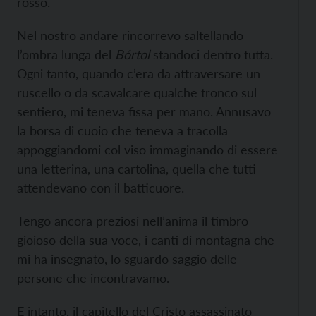
rosso.
Nel nostro andare rincorrevo saltellando
l’ombra lunga del
Bórtol
standoci dentro tutta.
Ogni tanto, quando c’era da attraversare un
ruscello o da scavalcare qualche tronco sul
sentiero, mi teneva fissa per mano. Annusavo
la borsa di cuoio che teneva a tracolla
appoggiandomi col viso immaginando di essere
una letterina, una cartolina, quella che tutti
attendevano con il batticuore.
Tengo ancora preziosi nell’anima il timbro
gioioso della sua voce, i canti di montagna che
mi ha insegnato, lo sguardo saggio delle
persone che incontravamo.
E intanto, il capitello del Cristo assassinato