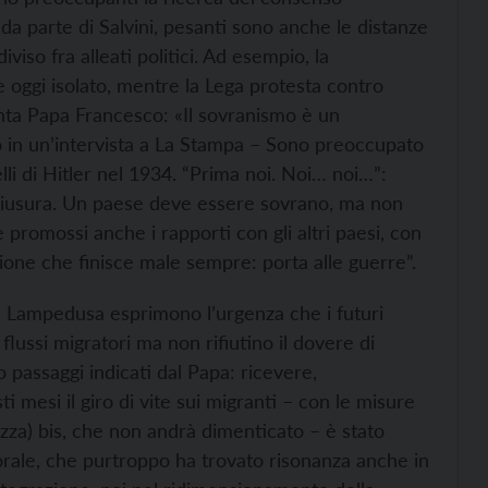
” da parte di Salvini, pesanti sono anche le distanze
viso fra alleati politici. Ad esempio, la
e oggi isolato, mentre la Lega protesta contro
ta Papa Francesco: «Il sovranismo è un
o in un’intervista a La Stampa – Sono preoccupato
li di Hitler nel 1934. “Prima noi. Noi… noi…”:
chiusura. Un paese deve essere sovrano, ma non
 promossi anche i rapporti con gli altri paesi, con
one che finisce male sempre: porta alle guerre”.
e Lampedusa esprimono l’urgenza che i futuri
flussi migratori ma non rifiutino il dovere di
o passaggi indicati dal Papa: ricevere,
mesi il giro di vite sui migranti – con le misure
ezza) bis, che non andrà dimenticato – è stato
rale, che purtroppo ha trovato risonanza anche in