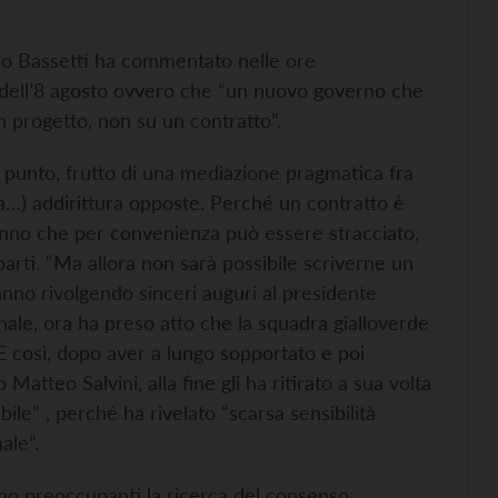
ero Bassetti ha commentato nelle ore
 dell’8 agosto ovvero che “un nuovo governo che
n progetto, non su un contratto”.
 punto, frutto di una mediazione pragmatica fra
zia…) addirittura opposte. Perché un contratto è
sanno che per convenienza può essere stracciato,
arti. “Ma allora non sarà possibile scriverne un
anno rivolgendo sinceri auguri al presidente
nale, ora ha preso atto che la squadra gialloverde
E così, dopo aver a lungo sopportato e poi
Matteo Salvini, alla fine gli ha ritirato a sua volta
bile” , perché ha rivelato “scarsa sensibilità
ale”.
sono preoccupanti la ricerca del consenso