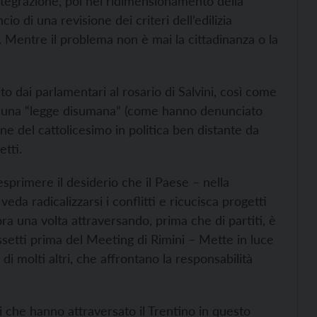
’integrazione, poi nel ridimensionamento della
o di una revisione dei criteri dell’edilizia
i. Mentre il problema non è mai la cittadinanza o la
bito dai parlamentari al rosario di Salvini, così come
i una “legge disumana” (come hanno denunciato
ne del cattolicesimo in politica ben distante da
tti.
esprimere il desiderio che il Paese – nella
eda radicalizzarsi i conflitti e ricucisca progetti
a una volta attraversando, prima che di partiti, è
Bassetti prima del Meeting di Rimini – Mette in luce
di molti altri, che affrontano la responsabilità
 che hanno attraversato il Trentino in questo