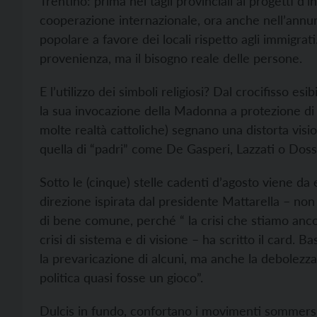
Trentino: prima nei tagli provinciali ai progetti d
cooperazione internazionale, ora anche nell’annunci
popolare a favore dei locali rispetto agli immigrat
provenienza, ma il bisogno reale delle persone.
E l’utilizzo dei simboli religiosi? Dal crocifisso esi
la sua invocazione della Madonna a protezione d
molte realtà cattoliche) segnano una distorta visio
quella di “padri” come De Gasperi, Lazzati o Dosse
Sotto le (cinque) stelle cadenti d’agosto viene da 
direzione ispirata dal presidente Mattarella – non v
di bene comune, perché “ la crisi che stiamo ancor
crisi di sistema e di visione – ha scritto il card. 
la prevaricazione di alcuni, ma anche la debolezza 
politica quasi fosse un gioco”.
Dulcis in fundo, confortano i movimenti sommersi