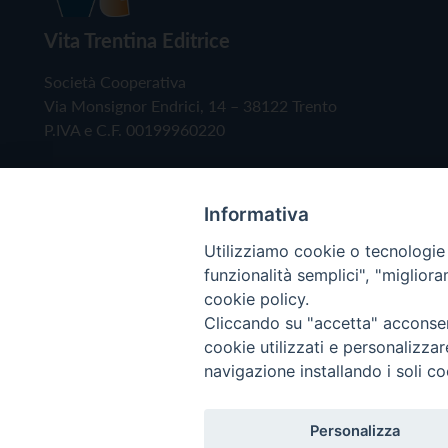
Vita Trentina Editrice
Società Cooperativa
Via Monsignor Endrici, 14 – 38122 Trento
P.IVA e C.F. 00199960220
Informativa
Utilizziamo cookie o tecnologie s
funzionalità semplici", "miglior
cookie policy.
Cliccando su "accetta" acconsent
Copyright © 2019 - Tutti i diritti riservati - Vita
cookie utilizzati e personalizza
navigazione installando i soli co
Privacy Policy
Personalizza