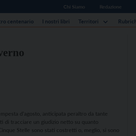
Chi Siamo
Redazione
stro centenario
I nostri libri
Territori
Rubric
overno
mpesta d’agosto, anticipata peraltro da tante
ti di tracciare un giudizio netto su quanto
inque Stelle sono stati costretti o, meglio, si sono