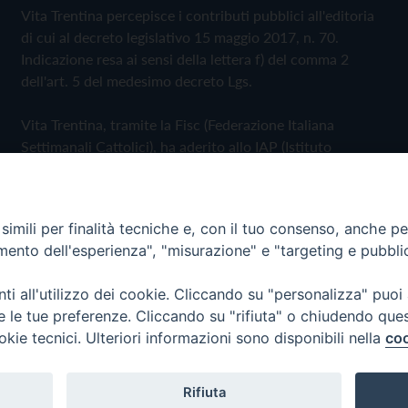
Vita Trentina percepisce i contributi pubblici all'editoria
di cui al decreto legislativo 15 maggio 2017, n. 70.
Indicazione resa ai sensi della lettera f) del comma 2
dell'art. 5 del medesimo decreto Lgs.
Vita Trentina, tramite la Fisc (Federazione Italiana
Settimanali Cattolici), ha aderito allo IAP (Istituto
dell'Autodisciplina Pubblicitaria) accettando il Codice di
Autodisciplina della Comunicazione Commerciale
imili per finalità tecniche e, con il tuo consenso, anche per 
Privacy Policy
Cookie Policy
amento dell'esperienza", "misurazione" e "targeting e pubbli
i all'utilizzo dei cookie. Cliccando su "personalizza" puoi
 Trentina Editrice
re le tue preferenze. Cliccando su "rifiuta" o chiudendo que
okie tecnici. Ulteriori informazioni sono disponibili nella
coo
Rifiuta