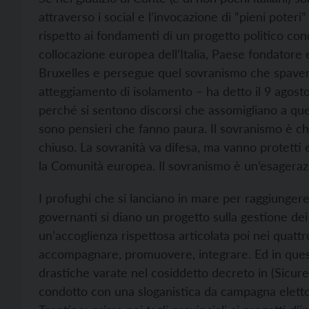
attraverso i social e l’invocazione di “pieni poteri
rispetto ai fondamenti di un progetto politico condi
collocazione europea dell’Italia, Paese fondatore 
Bruxelles e persegue quel sovranismo che spaven
atteggiamento di isolamento – ha detto il 9 agost
perché si sentono discorsi che assomigliano a quel
sono pensieri che fanno paura. Il sovranismo è 
chiuso. La sovranità va difesa, ma vanno protetti e
la Comunità europea. Il sovranismo è un’esagerazi
I profughi che si lanciano in mare per raggiunger
governanti si diano un progetto sulla gestione dei 
un’accoglienza rispettosa articolata poi nei quattr
accompagnare, promuovere, integrare. Ed in questi 
drastiche varate nel cosiddetto decreto in (Sicur
condotto con una sloganistica da campagna eletto