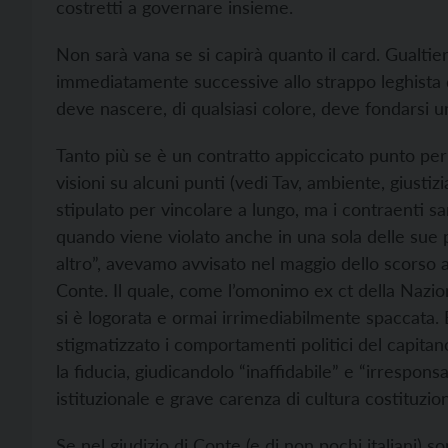
costretti a governare insieme.
Non sarà vana se si capirà quanto il card. Gualti
immediatamente successive allo strappo leghista
deve nascere, di qualsiasi colore, deve fondarsi u
Tanto più se è un contratto appiccicato punto per
visioni su alcuni punti (vedi Tav, ambiente, giusti
stipulato per vincolare a lungo, ma i contraenti 
quando viene violato anche in una sola delle sue p
altro”, avevamo avvisato nel maggio dello scorso 
Conte. Il quale, come l’omonimo ex ct della Nazio
si è logorata e ormai irrimediabilmente spaccata. 
stigmatizzato i comportamenti politici del capitano 
la fiducia, giudicandolo “inaffidabile” e “irresponsa
istituzionale e grave carenza di cultura costituzion
Se nel giudizio di Conte (e di non pochi italiani) 