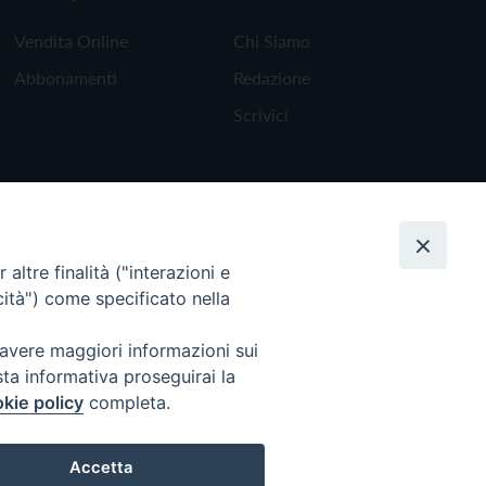
Vendita Online
Chi Siamo
Abbonamenti
Redazione
Scrivici
altre finalità ("interazioni e
cità") come specificato nella
 avere maggiori informazioni sui
sta informativa proseguirai la
kie policy
completa.
Torna all'inizio
Accetta