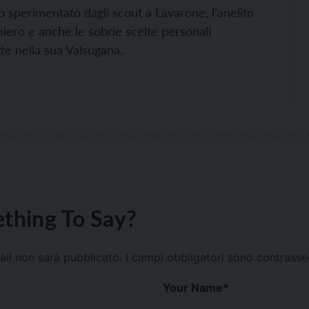
o sperimentato dagli scout a Lavarone, l’anelito
miero e anche le sobrie scelte personali
tte nella sua Valsugana.
thing To Say?
mail non sarà pubblicato.
I campi obbligatori sono contrass
Your Name
*