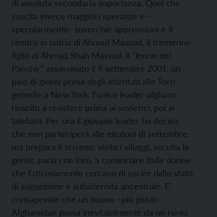
di assoluta secondaria importanza. Quel che
suscita invece maggiori speranze e –
specularmente- soverchie apprensioni è il
rientro in patria di Ahmad Massud, il trentenne
figlio di Ahmad Shah Massud, il “leone del
Panshir” assassinato il 9 settembre 2001, un
paio di giorni prima degli attentati alle Torri
gemelle a New York, l’unico leader afghano
riuscito a resistere prima ai sovietici, poi ai
talebani. Per ora il giovane leader ha deciso
che non parteciperà alle elezioni di settembre,
ma prepara il terreno, visita i villaggi, ascolta la
gente, parla con loro, a cominciare dalle donne
che faticosamente cercano di uscire dallo stato
di soggezione e subalternità ancestrale. E’
consapevole che un nuovo –più giusto-
Afghanistan passa inevitabilmente da un ruolo