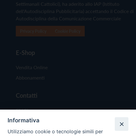
Settimanali Cattolici), ha aderito allo IAP (Istituto
dell'Autodisciplina Pubblicitaria) accettando il Codice di
Autodisciplina della Comunicazione Commerciale
Privacy Policy
Cookie Policy
E-Shop
Vendita Online
Abbonamenti
Contatti
Chi Siamo
Informativa
Redazione
Scrivici
Utilizziamo cookie o tecnologie simili per