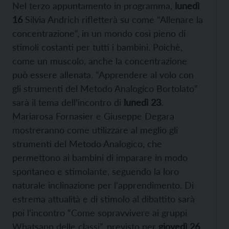
Nel terzo appuntamento in programma,
l
unedì
16
Silvia Andrich rifletterà su come “Allenare la
concentrazione”, in un mondo così pieno di
stimoli costanti per tutti i bambini. Poichè,
come un muscolo, anche la concentrazione
può essere allenata. “Apprendere al volo con
gli strumenti del Metodo Analogico Bortolato”
sarà il tema dell’incontro di
lunedì 23
.
Mariarosa Fornasier e Giuseppe Degara
mostreranno come utilizzare al meglio gli
strumenti del Metodo Analogico, che
permettono ai bambini di imparare in modo
spontaneo e stimolante, seguendo la loro
naturale inclinazione per l’apprendimento. Di
estrema attualità e di stimolo al dibattito sarà
poi l’incontro “Come sopravvivere ai gruppi
Whatsapp delle classi”, previsto per
giovedì 26
.