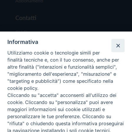
Abbonamenti
Contatti
Chi Siamo
Informativa
Redazione
Scrivici
Utilizziamo cookie o tecnologie simili per
finalità tecniche e, con il tuo consenso, anche per
altre finalità ("interazioni e funzionalità semplici",
"miglioramento dell'esperienza", "misurazione" e
"targeting e pubblicità") come specificato nella
cookie policy.
Copyright © 2019 - Tutti i diritti riservati - Vit
Cliccando su "accetta" acconsenti all'utilizzo dei
Trentina Editrice
cookie. Cliccando su "personalizza" puoi avere
maggiori informazioni sui cookie utilizzati e
Privacy Policy
personalizzare le tue preferenze. Cliccando su
Torna all'inizi
"rifiuta" o chiudendo questa informativa proseguirai
la navigazione installando i soli cookie tecnici.