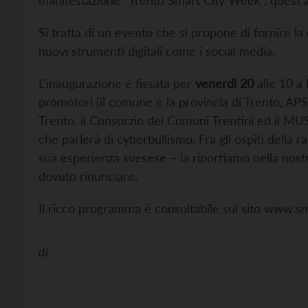
manifestazione “Trento Smart City Week”, quest’an
Si tratta di un evento che si propone di fornire la 
nuovi strumenti digitali come i social media.
L’inaugurazione è fissata per
venerdì 20
alle 10 a 
promotori (il comune e la provincia di Trento, APS
Trento, il Consorzio dei Comuni Trentini ed il MU
che parlerà di cyberbullismo. Fra gli ospiti della
sua esperienza svesese – la riportiamo nella nost
dovuto rinunciare.
Il ricco programma è consultabile sul sito www.sm
di