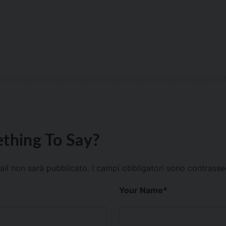
thing To Say?
mail non sarà pubblicato.
I campi obbligatori sono contrass
Your Name
*