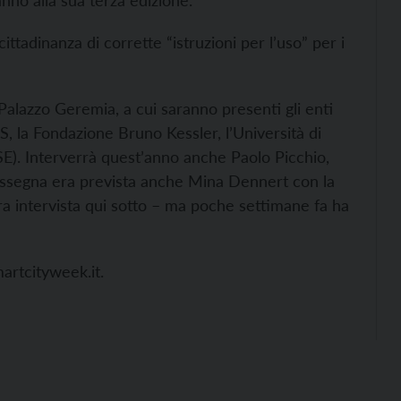
no alla sua terza edizione.
cittadinanza di corrette “istruzioni per l’uso” per i
Palazzo Geremia, a cui saranno presenti gli enti
S, la Fondazione Bruno Kessler, l’Università di
SE). Interverrà quest’anno anche Paolo Picchio,
 rassegna era prevista anche Mina Dennert con la
ra intervista qui sotto – ma poche settimane fa ha
artcityweek.it.