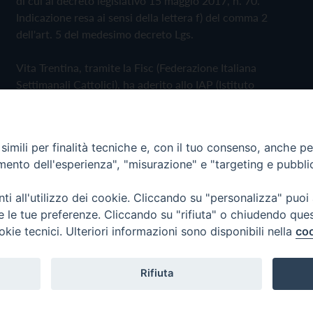
di cui al decreto legislativo 15 maggio 2017, n. 70.
Indicazione resa ai sensi della lettera f) del comma 2
dell'art. 5 del medesimo decreto Lgs.
Vita Trentina, tramite la Fisc (Federazione Italiana
Settimanali Cattolici), ha aderito allo IAP (Istituto
dell'Autodisciplina Pubblicitaria) accettando il Codice di
Autodisciplina della Comunicazione Commerciale
imili per finalità tecniche e, con il tuo consenso, anche per 
Privacy Policy
Cookie Policy
amento dell'esperienza", "misurazione" e "targeting e pubbli
i all'utilizzo dei cookie. Cliccando su "personalizza" puoi
 Trentina Editrice
re le tue preferenze. Cliccando su "rifiuta" o chiudendo que
okie tecnici. Ulteriori informazioni sono disponibili nella
coo
Rifiuta