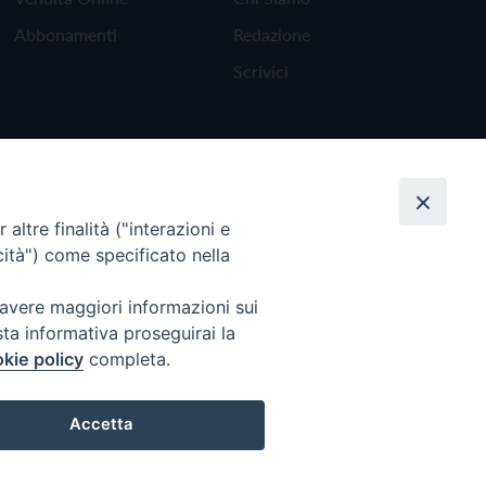
Abbonamenti
Redazione
Scrivici
altre finalità ("interazioni e
cità") come specificato nella
 avere maggiori informazioni sui
sta informativa proseguirai la
kie policy
completa.
Torna all'inizio
Accetta
Preferenze Cookie