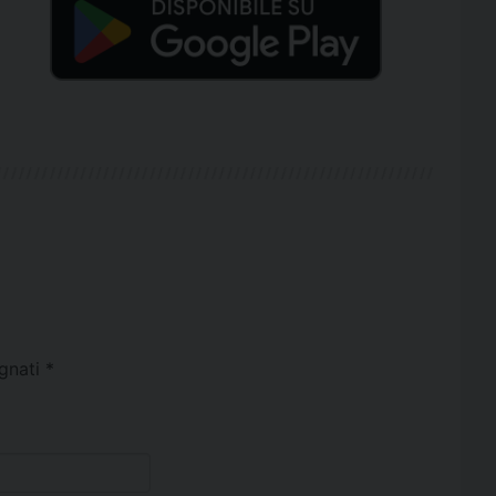
egnati
*