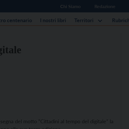
Chi Siamo
Redazione
stro centenario
I nostri libri
Territori
Rubric
gitale
segna del motto “Cittadini al tempo del digitale” la