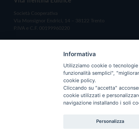
Società Cooperativa
Via Monsignor Endrici, 14 – 38122 Trento
P.IVA e C.F. 00199960220
Informativa
Utilizziamo cookie o tecnologie s
funzionalità semplici", "miglior
cookie policy.
Cliccando su "accetta" acconsent
Copyright © 2019 - Tutti i diritti riservati - Vita
cookie utilizzati e personalizza
navigazione installando i soli co
Privacy Policy
Personalizza