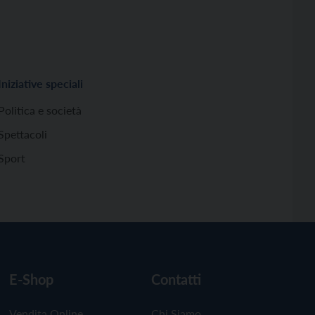
Iniziative speciali
Politica e società
Spettacoli
Sport
E-Shop
Contatti
Vendita Online
Chi Siamo