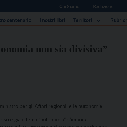
Chi Siamo
Redazione
stro centenario
I nostri libri
Territori
Rubric
tonomia non sia divisiva”
 ministro per gli Affari regionali e le autonomie
rosso e già il tema “autonomia” s’impone