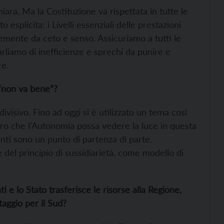
iara. Ma la Costituzione va rispettata in tutte le
esplicita: i Livelli essenziali delle prestazioni
ntemente da ceto e senso. Assicuriamo a tutti le
arliamo di inefficienze e sprechi da punire e
re.
 “non va bene”?
isivo. Fino ad oggi si è utilizzato un tema così
uro che l’Autonomia possa vedere la luce in questa
identi sono un punto di partenza di parte.
 del principio di sussidiarietà, come modello di
ati e lo Stato trasferisce le risorse alla Regione,
aggio per il Sud?