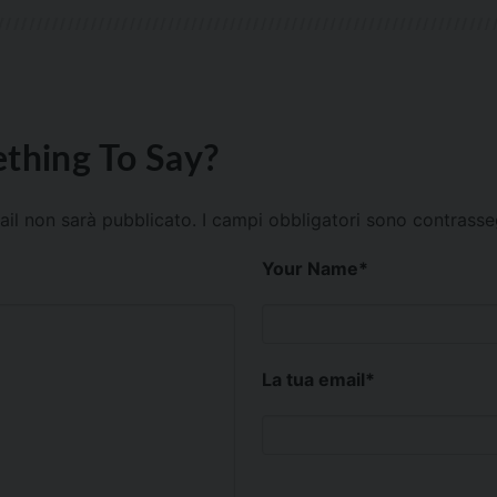
thing To Say?
mail non sarà pubblicato.
I campi obbligatori sono contrass
Your Name
*
La tua email
*