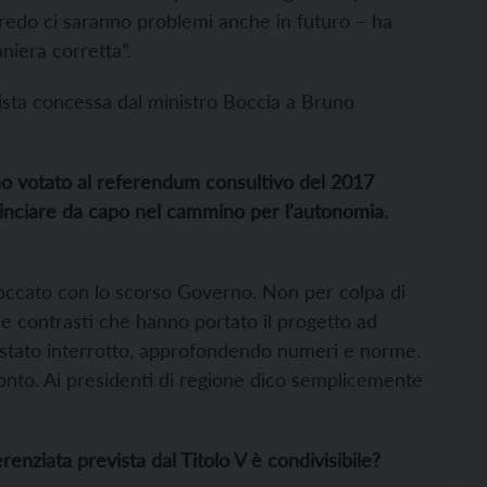
credo ci saranno problemi anche in futuro – ha
aniera corretta”.
vista concessa dal ministro Boccia a Bruno
nno votato al referendum consultivo del 2017
nciare da capo nel cammino per l’autonomia.
bloccato con lo scorso Governo. Non per colpa di
 e contrasti che hanno portato il progetto ad
 è stato interrotto, approfondendo numeri e norme.
ronto. Ai presidenti di regione dico semplicemente
ferenziata prevista dal Titolo V è condivisibile?