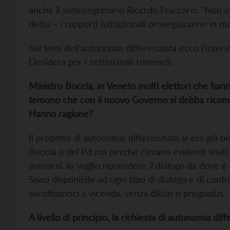
anche il sottosegretario Riccrdo Fraccaro: “Non 
detto – i rapporti istituzionali proseguiranno in m
Sui temi dell’autonomia differenziata ecco l’inter
Desidera per i settimanali triveneti.
Ministro
Boccia
, in Veneto molti elettori che ha
temono che con il nuovo Governo si debba ricomi
H
anno ragione?
Il progetto di autonomia differenziata si era già 
Boccia o del Pd ma perché c’erano evidenti limiti
arenarsi. Io voglio riprendere il dialogo da dove
Sono disponibile ad ogni tipo di dialogo e di conf
ascoltiamoci a vicenda, senza diktat o pregiudizi.
A livello di principio, la richiesta di autonomia dif