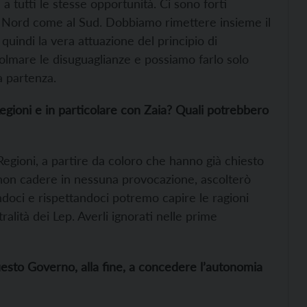
a tutti le stesse opportunità. Ci sono forti
o al Nord come al Sud. Dobbiamo rimettere insieme il
 quindi la vera attuazione del principio di
colmare le disuguaglianze e possiamo farlo solo
a partenza.
egioni e in particolare con Zaia? Quali potrebbero
Regioni, a partire da coloro che hanno già chiesto
 non cadere in nessuna provocazione, ascolterò
andoci e rispettandoci potremo capire le ragioni
ralità dei Lep. Averli ignorati nelle prime
questo Governo, alla fine, a concedere l’autonomia