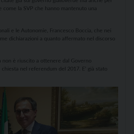
ercitate già sul governo gialloverde ma anche per
nze come la SVP che hanno mantenuto una
gionali e le Autonomie, Francesco Boccia, che nei
prime dichiarazioni a quanto affermato nel discorso
ia non è riuscito a ottenere dal Governo
a, chiesta nel referendum del 2017. E’ già stato