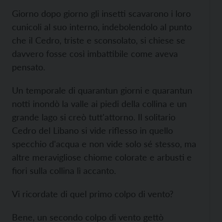
Giorno dopo giorno gli insetti scavarono i loro
cunicoli al suo interno, indebolendolo al punto
che il Cedro, triste e sconsolato, si chiese se
davvero fosse così imbattibile come aveva
pensato.
Un temporale di quarantun giorni e quarantun
notti inondò la valle ai piedi della collina e un
grande lago si creò tutt'attorno. Il solitario
Cedro del Libano si vide riflesso in quello
specchio d'acqua e non vide solo sé stesso, ma
altre meravigliose chiome colorate e arbusti e
fiori sulla collina lì accanto.
Vi ricordate di quel primo colpo di vento?
Bene, un secondo colpo di vento gettò