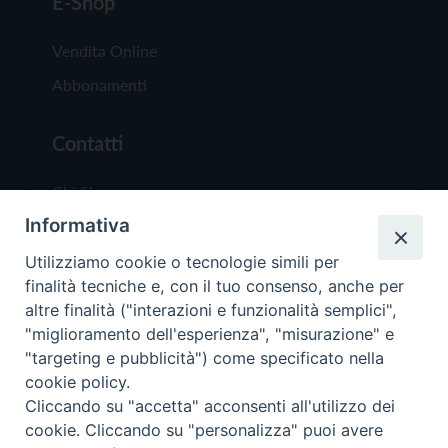
E-Shop
Vendita Online
Abbonamenti
Contatti
Chi Siamo
Informativa
Redazione
Scrivici
Utilizziamo cookie o tecnologie simili per
finalità tecniche e, con il tuo consenso, anche per
altre finalità ("interazioni e funzionalità semplici",
"miglioramento dell'esperienza", "misurazione" e
"targeting e pubblicità") come specificato nella
cookie policy.
Copyright © 2019 - Tutti i diritti riservati - Vit
Cliccando su "accetta" acconsenti all'utilizzo dei
Trentina Editrice
cookie. Cliccando su "personalizza" puoi avere