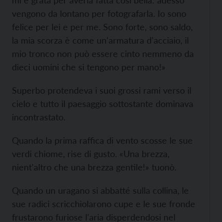
mi è grata per averla fatta così bella: adesso
vengono da lontano per fotografarla. Io sono
felice per lei e per me. Sono forte, sono saldo,
la mia scorza è come un'armatura d'acciaio, il
mio tronco non può essere cinto nemmeno da
dieci uomini che si tengono per mano!»
Superbo protendeva i suoi grossi rami verso il
cielo e tutto il paesaggio sottostante dominava
incontrastato.
Quando la prima raffica di vento scosse le sue
verdi chiome, rise di gusto. «Una brezza,
nient'altro che una brezza gentile!» tuonò.
Quando un uragano si abbatté sulla collina, le
sue radici scricchiolarono cupe e le sue fronde
frustarono furiose l'aria disperdendosi nel