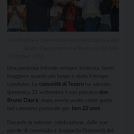
Gratitudine e commozione durante il saluto a don
Bruno Dapra parroco a Tesero per 22 anni.
3 Ottobre 2019
Una partenza infonde sempre tristezza, tanto
maggiore quanto più lungo è stato il tempo
condiviso. La
comunità di Tesero
ha salutato
domenica 22 settembre il suo parroco
don
Bruno Daprà
, dopo averlo avuto come guida
nel cammino pastorale per
ben 22 anni
.
Durante la solenne celebrazione, dalle sue
parole di commiato è trasparita l’intensità del