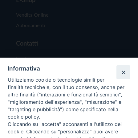
Vendita Online
Abbonamenti
Contatti
Chi Siamo
Informativa
Redazione
Scrivici
Utilizziamo cookie o tecnologie simili per
finalità tecniche e, con il tuo consenso, anche per
altre finalità ("interazioni e funzionalità semplici",
"miglioramento dell'esperienza", "misurazione" e
"targeting e pubblicità") come specificato nella
cookie policy.
Copyright © 2019 - Tutti i diritti riservati - Vit
Cliccando su "accetta" acconsenti all'utilizzo dei
Trentina Editrice
cookie. Cliccando su "personalizza" puoi avere