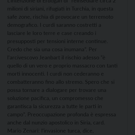
L’intenzione di Erdogan di “reinsediare circa 2
milioni di siriani, rifugiati in Turchia, in questa
safe zone, rischia di provocare un terremoto
demografico. I curdi saranno costretti a
lasciare le loro terre e case creando i
presupposti per tensioni interne continue.
Credo che sia una cosa inumana”. Per
l’arcivescovo Jeanbart il rischio adesso “è
quello di un vero e proprio massacro con tanti
morti innocenti. I curdi non cederanno e
combatteranno fino allo stremo. Spero che si
possa tornare a dialogare per trovare una
soluzione pacifica, un compromesso che
garantisca la sicurezza a tutte le parti in
campo”. Preoccupazione profonda è espressa
anche dal nunzio apostolico in Siria, card.
Mario Zenari: l’invasione turca, dice,