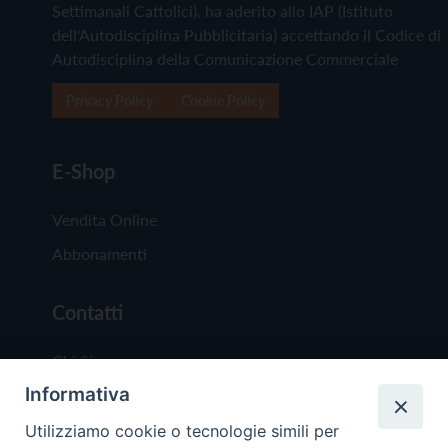
Settimanali Cattolici), ha aderito allo IAP (Istituto
dell'Autodisciplina Pubblicitaria) accettando il Codice di
Autodisciplina della Comunicazione Commerciale
Privacy Policy
Cookie Policy
E-Shop
Vendita Online
Abbonamenti
Contatti
Chi Siamo
Informativa
Redazione
Scrivici
Utilizziamo cookie o tecnologie simili per