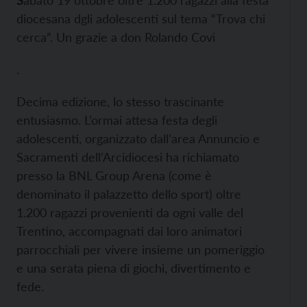
S
abato 19 ottobre oltre 1.200 ragazzi alla festa
diocesana dgli adolescenti sul tema “Trova chi
cerca”. Un grazie a don Rolando Covi
.
Decima edizione, lo stesso trascinante
entusiasmo. L’ormai attesa festa degli
adolescenti, organizzato dall’area Annuncio e
Sacramenti dell’Arcidiocesi ha richiamato
presso la BNL Group Arena (come è
denominato il palazzetto dello sport) oltre
1.200 ragazzi provenienti da ogni valle del
Trentino, accompagnati dai loro animatori
parrocchiali per vivere insieme un pomeriggio
e una serata piena di giochi, divertimento e
fede.