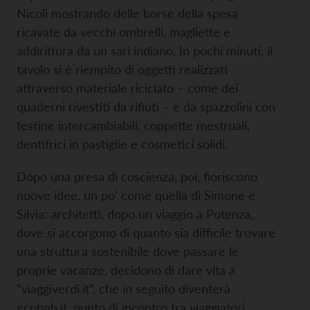
Nicoli mostrando delle borse della spesa
ricavate da vecchi ombrelli, magliette e
addirittura da un sari indiano. In pochi minuti, il
tavolo si è riempito di oggetti realizzati
attraverso materiale riciclato – come dei
quaderni rivestiti da rifiuti – e da spazzolini con
testine intercambiabili, coppette mestruali,
dentifrici in pastiglie e cosmetici solidi.
Dopo una presa di coscienza, poi, fioriscono
nuove idee, un po’ come quella di Simone e
Silvia: architetti, dopo un viaggio a Potenza,
dove si accorgono di quanto sia difficile trovare
una struttura sostenibile dove passare le
proprie vacanze, decidono di dare vita a
“viaggiverdi.it”, che in seguito diventerà
ecobnb.it, punto di incontro tra viaggiatori