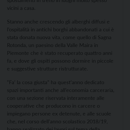
spostamenti in treno in luoghi molto spesso
vicini a casa.
Stanno anche crescendo gli alberghi diffusi e
l’ospitalità in antichi borghi abbandonati a cui è
stata donata nuova vita, come quello di Sagna
Rotonda, un paesino della Valle Maira in
Piemonte che è stato recuperato quattro anni
fa, e dove gli ospiti possono dormire in piccole
e suggestive strutture ristrutturate.
“Fa’ la cosa giusta” ha quest’anno dedicato
spazi importanti anche all’economia carceraria,
con una sezione riservata interamente alle
cooperative che producono in carcere o
impiegano persone ex detenute, e alle scuole
che, nel corso dell’anno scolastico 2018/19,
hanno realizzato dei lavori sul tema della