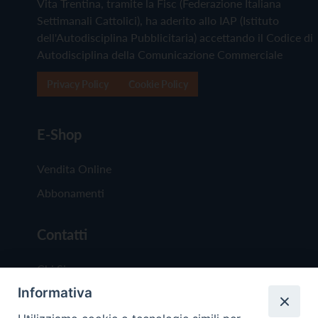
Vita Trentina, tramite la Fisc (Federazione Italiana
Settimanali Cattolici), ha aderito allo IAP (Istituto
dell'Autodisciplina Pubblicitaria) accettando il Codice di
Autodisciplina della Comunicazione Commerciale
Privacy Policy
Cookie Policy
E-Shop
Vendita Online
Abbonamenti
Contatti
Chi Siamo
Informativa
Redazione
Scrivici