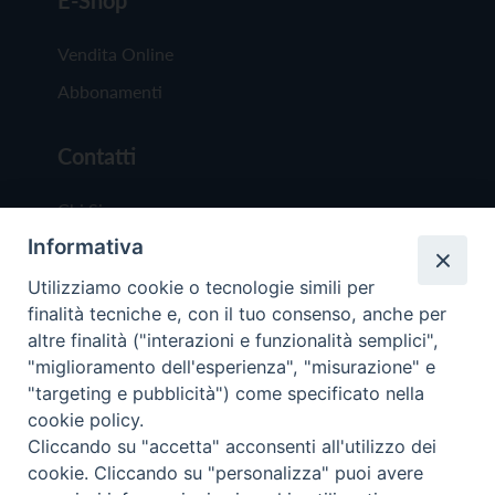
Vendita Online
Abbonamenti
Contatti
Chi Siamo
Informativa
Redazione
Scrivici
Utilizziamo cookie o tecnologie simili per
finalità tecniche e, con il tuo consenso, anche per
altre finalità ("interazioni e funzionalità semplici",
"miglioramento dell'esperienza", "misurazione" e
"targeting e pubblicità") come specificato nella
cookie policy.
Copyright © 2019 - Tutti i diritti riservati - Vit
Cliccando su "accetta" acconsenti all'utilizzo dei
Trentina Editrice
cookie. Cliccando su "personalizza" puoi avere