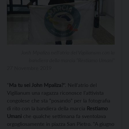
Jonh Mpaliza nell’atrio del Vigilianum con la
bandiera della marcia “Restiamo Umani”
27 Novembre 2019
“
Ma tu sei John Mpaliza?
”. Nell’atrio del
Vigilianum una ragazza riconosce l’attivista
congolese che sta “posando” per la fotografia
di rito con la bandiera della marcia
Restiamo
Umani
che qualche settimana fa sventolava
orgogliosamente in piazza San Pietro. “A giugno