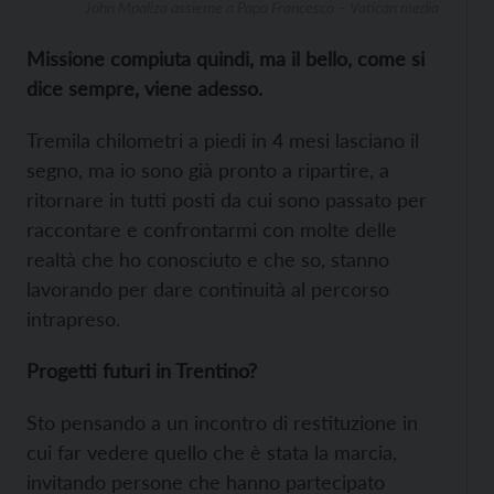
John Mpaliza assieme a Papa Francesco – Vatican media
Missione compiuta quindi, ma il bello, come si
dice sempre, viene adesso.
Tremila chilometri a piedi in 4 mesi lasciano il
segno, ma io sono già pronto a ripartire, a
ritornare in tutti posti da cui sono passato per
raccontare e confrontarmi con molte delle
realtà che ho conosciuto e che so, stanno
lavorando per dare continuità al percorso
intrapreso.
Progetti futuri in Trentino?
Sto pensando a un incontro di restituzione in
cui far vedere quello che è stata la marcia,
invitando persone che hanno partecipato