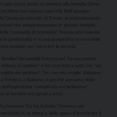
 capo scout anche la ministra alla famiglia Elena
di incidere con misure concrete (dall’assegno
lla Giunta provinciale di Trento, al potenziamento
on azioni che autopromuovano le giovani famiglie,
 della “comunità di comunità”, favoriscano insieme
a genitorialità è sì una prospettiva irreversibile,
hezza sempre, per noi e per la società.
 familiari dai sandali francescani, ha raccontato
l lettone al mattino” e ha ricordato a tutti che “un
eddito dei genitori”. “Se con mia moglie abbiamo
ti a Trento o a Bolzano, o perché avevamo delle
 dell’esperienza “complicata ma bellissima”
o in termini retrogradi o tristi.
Arcivescovo Tisi ha definito “l’inverno nel
rcisista in se stessi e dalla paura d’incontrare il