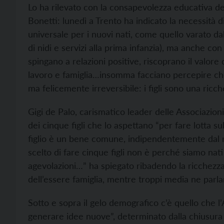
Lo ha rilevato con la consapevolezza educativa del
Bonetti: lunedì a Trento ha indicato la necessità 
universale per i nuovi nati, come quello varato da
di nidi e servizi alla prima infanzia), ma anche c
spingano a relazioni positive, riscoprano il valore
lavoro e famiglia…insomma facciano percepire che l
ma felicemente irreversibile: i figli sono una ricc
Gigi de Palo, carismatico leader delle Associazioni
dei cinque figli che lo aspettano “per fare lotta su
figlio è un bene comune, indipendentemente dal r
scelto di fare cinque figli non è perché siamo na
agevolazioni…” ha spiegato ribadendo la ricchezza
dell’essere famiglia, mentre troppi media ne parlan
Sotto e sopra il gelo demografico c’è quello che l’
generare idee nuove”, determinato dalla chiusura na