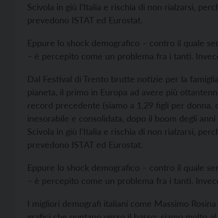
Scivola in giù l’Italia e rischia di non rialzarsi, p
prevedono ISTAT ed Eurostat.
Eppure lo shock demografico – contro il quale serv
– è percepito come un problema fra i tanti. Invece
Dal Festival di Trento brutte notizie per la famiglia
pianeta, il primo in Europa ad avere più ottantenni
record precedente (siamo a 1,29 figli per donna, 
inesorabile e consolidata, dopo il boom degli anni 
Scivola in giù l’Italia e rischia di non rialzarsi, p
prevedono ISTAT ed Eurostat.
Eppure lo shock demografico – contro il quale serv
– è percepito come un problema fra i tanti. Invece
I migliori demografi italiani come Massimo Rosina
grafici che puntano verso il basso: siamo molto al d