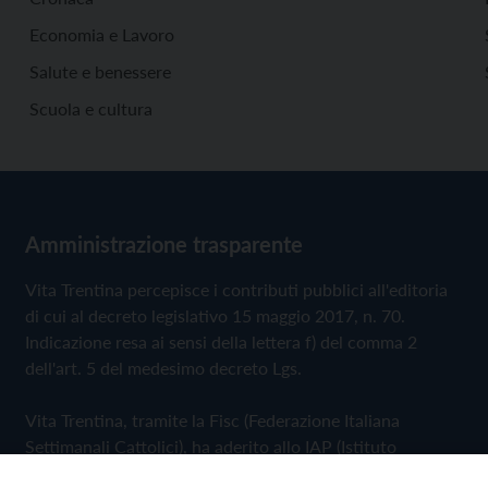
Economia e Lavoro
Salute e benessere
Scuola e cultura
Amministrazione trasparente
Vita Trentina percepisce i contributi pubblici all'editoria
di cui al decreto legislativo 15 maggio 2017, n. 70.
Indicazione resa ai sensi della lettera f) del comma 2
dell'art. 5 del medesimo decreto Lgs.
Vita Trentina, tramite la Fisc (Federazione Italiana
Settimanali Cattolici), ha aderito allo IAP (Istituto
dell'Autodisciplina Pubblicitaria) accettando il Codice di