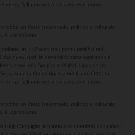
erché senza figli non potrà più crescere, come
irebbe un Patto trasversale, politico e culturale
, è il problema.
 italiana. In un Paese fra i meno prolifici del
 che nuovi nati, le denatalità batte ogni anno il
dietro a noi solo Spagna e Malta). Una caduta
Sessanta e la timida ripresa negli anni Ottanta.
erché senza figli non potrà più crescere, come
irebbe un Patto trasversale, politico e culturale
, è il problema.
 e Luigi Campiglio lo hanno documentato con i loro
i sotto dei 2 figli per donna e si sbilanciano così