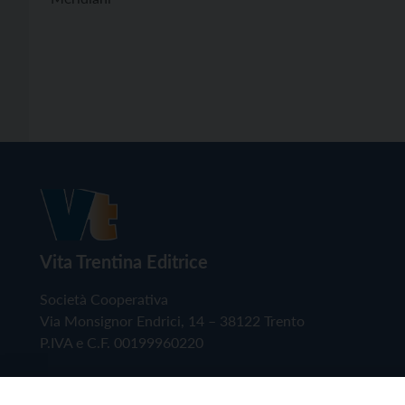
Vita Trentina Editrice
Società Cooperativa
Via Monsignor Endrici, 14 – 38122 Trento
P.IVA e C.F. 00199960220