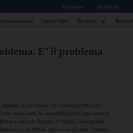
Chi Siamo
Redazione
stro centenario
I nostri libri
Territori
Rubric
roblema. E’ il problema
 italiana. In un Paese fra i meno prolifici del
 che nuovi nati, le denatalità batte ogni anno il
dietro a noi solo Spagna e Malta). Una caduta
Sessanta e la timida ripresa negli anni Ottanta.