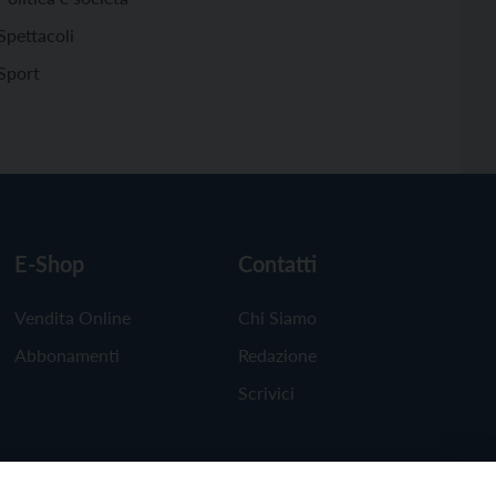
Spettacoli
Sport
E-Shop
Contatti
Vendita Online
Chi Siamo
Abbonamenti
Redazione
Scrivici