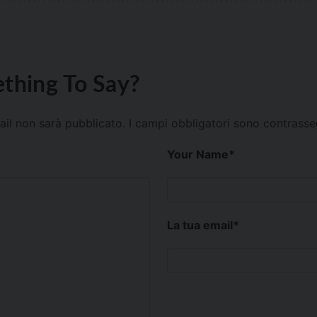
thing To Say?
mail non sarà pubblicato.
I campi obbligatori sono contrass
Your Name
*
La tua email
*