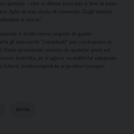
a ripetuto – che si ritiene principio e fine di tutto,
ce figlio di una storia di comunità. Dagli uomini
olitudine e morte”.
 nazionale è molto meno seguito di quello
arta gli interventi “combinati” per contrastare la
 al Piano provinciale avviato da qualche anno ed
sere invertita, se si agisce su politiche adeguate
 del futuro, testimoniandolo ai genitori (sempre
#VITA