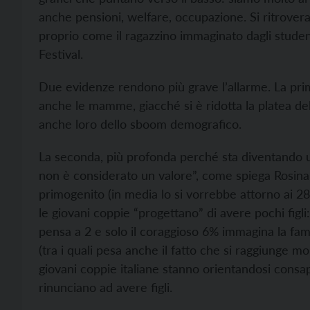
anche pensioni, welfare, occupazione. Si ritroverann
proprio come il ragazzino immaginato dagli studenti
Festival.
Due evidenze rendono più grave l’allarme. La prima
anche le mamme, giacché si è ridotta la platea del
anche loro dello sboom demografico.
La seconda, più profonda perché sta diventando un 
non è considerato un valore”, come spiega Rosina. 
primogenito (in media lo si vorrebbe attorno ai 28 
le giovani coppie “progettano” di avere pochi figli
pensa a 2 e solo il coraggioso 6% immagina la fami
(tra i quali pesa anche il fatto che si raggiunge m
giovani coppie italiane stanno orientandosi consa
rinunciano ad avere figli.