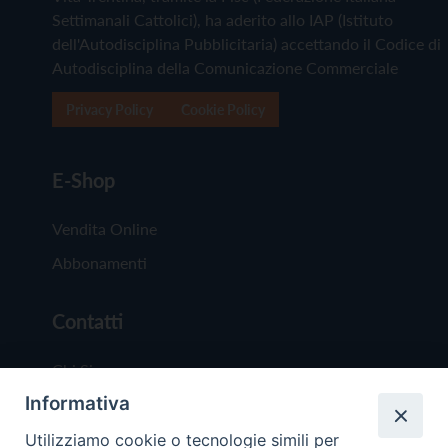
Settimanali Cattolici), ha aderito allo IAP (Istituto
dell'Autodisciplina Pubblicitaria) accettando il Codice di
Autodisciplina della Comunicazione Commerciale
Privacy Policy
Cookie Policy
E-Shop
Vendita Online
Abbonamenti
Contatti
Chi Siamo
Informativa
Redazione
Scrivici
Utilizziamo cookie o tecnologie simili per