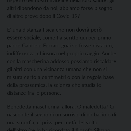
rispetto dei nostri fratelli e della loro salute: gli
altri dipendono da noi, abbiamo forse bisogno
di altre prove dopo il Covid-19?
E’ una distanza fisica che
non dovrà però
essere sociale
, come ha scritto qui per primo
padre Gabriele Ferrari: guai se fosse distacco,
indifferenza, chiusura nel proprio raggio. Anche
con la mascherina addosso possiamo riscaldare
gli altri con una vicinanza umana che non si
misura certo a centimetri o con le regole base
della prossemica, la scienza che studia le
distanze fra le persone.
Benedetta mascherina, allora. O maledetta? Ci
nasconde il segno di un sorriso, di un bacio o di
una smorfia, ci priva per metà del volto
dell’altro (ce lo ha ricordato il filosofo Silvano