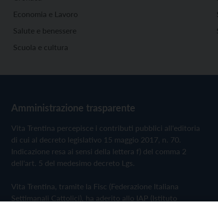
Economia e Lavoro
Salute e benessere
Scuola e cultura
Amministrazione trasparente
Vita Trentina percepisce i contributi pubblici all'editoria
di cui al decreto legislativo 15 maggio 2017, n. 70.
Indicazione resa ai sensi della lettera f) del comma 2
dell'art. 5 del medesimo decreto Lgs.
Vita Trentina, tramite la Fisc (Federazione Italiana
Settimanali Cattolici), ha aderito allo IAP (Istituto
dell'Autodisciplina Pubblicitaria) accettando il Codice di