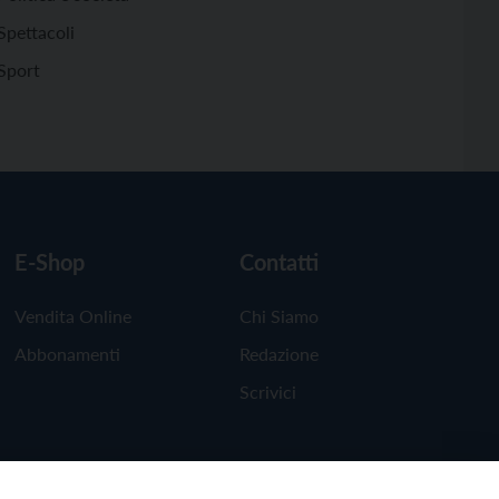
Spettacoli
Sport
E-Shop
Contatti
Vendita Online
Chi Siamo
Abbonamenti
Redazione
Scrivici