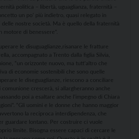
nità politica – libertà, uguaglianza, fraternità –
cetto un po’ più indietro, quasi relegato in
 delle nostre società. Ma è quello della fraternità
n motore di benessere”.
perare le disuguaglianze,risanare le fratture
ella, accompagnato a Trento dalla figlia Silvia,
ione, “un orizzonte nuovo, ma tutt’altro che
tiva di economie sostenibili che sono quelle
perare le diseguaglianze, riescono a conciliare
i comunione crescerà, si allargheranno anche
a passando poi a esaltare anche l’impegno di Chiara
ligioni”. “Gli uomini e le donne che hanno maggior
avvertono la reciproca interdipendenza, che
er guardare lontano. Per costruire ci vuole
oprio limite. Bisogna essere capaci di cercare le
on la pensano come noi. Questo è in realtà è il