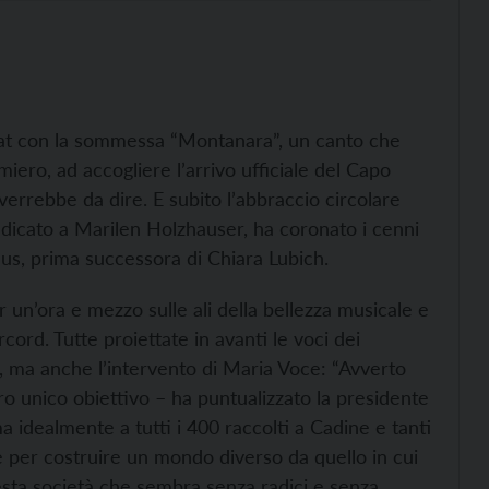
 Sat con la sommessa “Montanara”, un canto che
iero, ad accogliere l’arrivo ufficiale del Capo
verrebbe da dire. E subito l’abbraccio circolare
edicato a Marilen Holzhauser, ha coronato i cenni
us, prima successora di Chiara Lubich.
r un’ora e mezzo sulle ali della bellezza musicale e
cord. Tutte proiettate in avanti le voci dei
), ma anche l’intervento di Maria Voce: “Avverto
tro unico obiettivo – ha puntualizzato la presidente
idealmente a tutti i 400 raccolti a Cadine e tanti
ire per costruire un mondo diverso da quello in cui
esta società che sembra senza radici e senza