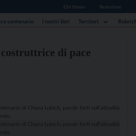
Chi Siamo
Redazione
stro centenario
I nostri libri
Territori
Rubric
costruttrice di pace
tenario di Chiara Lubich, parole forti sull’attualità
ondo.
tenario di Chiara Lubich, parole forti sull’attualità
mondo