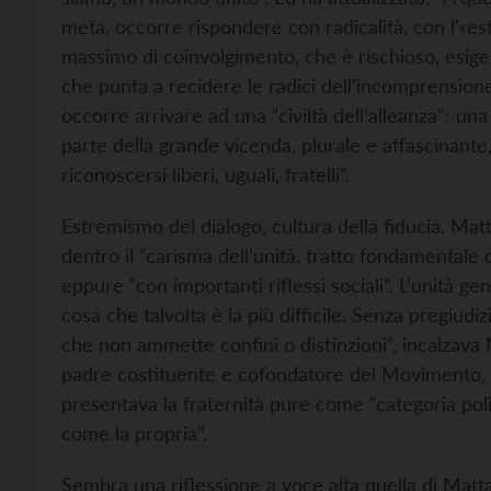
meta, occorre rispondere con radicalità, con l’«es
massimo di coinvolgimento, che è rischioso, esigen
che punta a recidere le radici dell’incomprensione
occorre arrivare ad una “civiltà dell’alleanza”: una
parte della grande vicenda, plurale e affascinante
riconoscersi liberi, uguali, fratelli”.
Estremismo del dialogo, cultura della fiducia. Matt
dentro il “carisma dell’unità, tratto fondamentale de
eppure “con importanti riflessi sociali”. L’unità gen
cosa che talvolta è la più difficile. Senza pregiudi
che non ammette confini o distinzioni”, incalzava 
padre costituente e cofondatore del Movimento, di
presentava la fraternità pure come “categoria polit
come la propria”.
Sembra una riflessione a voce alta quella di Matta