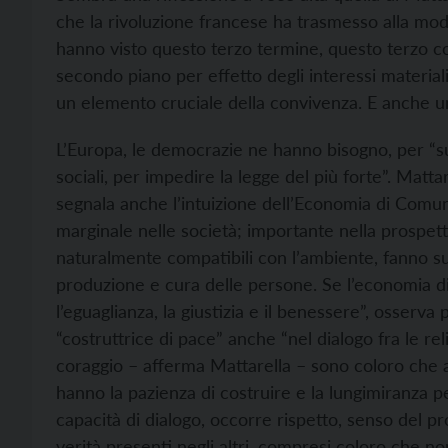
che la rivoluzione francese ha trasmesso alla moder
hanno visto questo terzo termine, questo terzo con
secondo piano per effetto degli interessi materiali
un elemento cruciale della convivenza. E anche u
L’Europa, le democrazie ne hanno bisogno, per “su
sociali, per impedire la legge del più forte”. Mattar
segnala anche l’intuizione dell’Economia di Comun
marginale nelle società; importante nella prospet
naturalmente compatibili con l’ambiente, fanno su
produzione e cura delle persone. Se l’economia d
l’eguaglianza, la giustizia e il benessere”, osserv
“costruttrice di pace” anche “nel dialogo fra le re
coraggio – afferma Mattarella – sono coloro che 
hanno la pazienza di costruire e la lungimiranza p
capacità di dialogo, occorre rispetto, senso del pr
verità presenti negli altri, compresi coloro che n