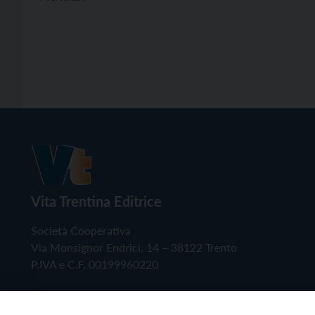
Vita Trentina Editrice
Società Cooperativa
Via Monsignor Endrici, 14 – 38122 Trento
P.IVA e C.F. 00199960220