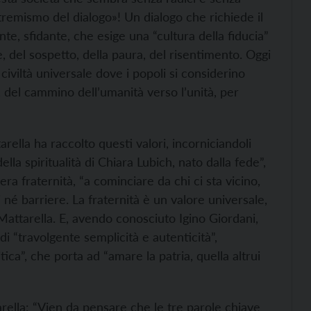
tremismo del dialogo»! Un dialogo che richiede il
te, sfidante, che esige una “cultura della fiducia”
, del sospetto, della paura, del risentimento. Oggi
 civiltà universale dove i popoli si considerino
, del cammino dell’umanità verso l’unità, per
arella ha raccolto questi valori, incorniciandoli
lla spiritualità di Chiara Lubich, nato dalla fede”,
era fraternità, “a cominciare da chi ci sta vicino,
zi né barriere. La fraternità è un valore universale,
Mattarella. E, avendo conosciuto Igino Giordani,
 “travolgente semplicità e autenticità”,
ica”, che porta ad “amare la patria, quella altrui
rella: “Vien da pensare che le tre parole chiave