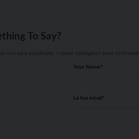
thing To Say?
mail non sarà pubblicato.
I campi obbligatori sono contrass
Your Name
*
La tua email
*