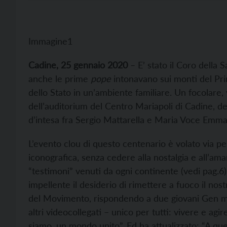
Immagine1
Cadine, 25 gennaio 2020
– E’ stato il Coro della
anche le prime
pope
intonavano sui monti del Prim
dello Stato in un’ambiente familiare. Un focolare, 
dell’auditorium del Centro Mariapoli di Cadine, d
d’intesa fra Sergio Mattarella e Maria Voce Emma
L’evento clou di questo centenario è volato via pe
iconografica, senza cedere alla nostalgia e all’amar
“testimoni” venuti da ogni continente (vedi pag.6
impellente il desiderio di rimettere a fuoco il nos
del Movimento, rispondendo a due giovani Gen ma 
altri videocollegati – unico per tutti: vivere e ag
siamo, un mondo unito”. Ed ha attualizzato: “A qu