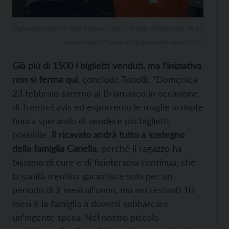
Il giovane portiere della Redival Diego Canella: da quasi tre anni è
in coma dopo l’incidente di gioco dell’aprile 2017
Già più di 1500 i biglietti venduti, ma l’iniziativa
non si ferma qui
, conclude Tonolli: “Domenica
23 febbraio saremo al Briamasco in occasione
di Trento-Lavis ed esporremo le maglie arrivate
finora sperando di vendere più biglietti
possibile.
Il ricavato andrà tutto a sostegno
della famiglia Canella
, perché il ragazzo ha
bisogno di cure e di fisioterapia continua, che
la sanità trentina garantisce solo per un
periodo di 2 mesi all’anno, ma nei restanti 10
mesi è la famiglia a doversi sobbarcare
un’ingente spesa. Nel nostro piccolo