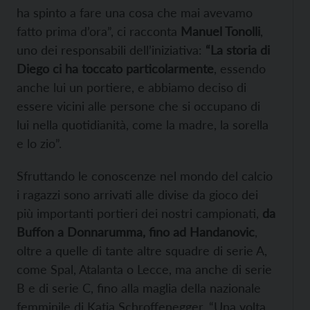
ha spinto a fare una cosa che mai avevamo
fatto prima d’ora”, ci racconta
Manuel Tonolli
,
uno dei responsabili dell’iniziativa:
“La storia di
Diego ci ha toccato particolarmente
, essendo
anche lui un portiere, e abbiamo deciso di
essere vicini alle persone che si occupano di
lui nella quotidianità, come la madre, la sorella
e lo zio”.
Sfruttando le conoscenze nel mondo del calcio
i ragazzi sono arrivati alle divise da gioco dei
più importanti portieri dei nostri campionati,
da
Buffon a Donnarumma, fino ad Handanovic
,
oltre a quelle di tante altre squadre di serie A,
come Spal, Atalanta o Lecce, ma anche di serie
B e di serie C, fino alla maglia della nazionale
femminile di Katja Schroffenegger. “Una volta