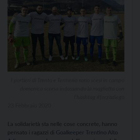
I portieri di Trento e Termeno sono scesi in campo
domenica scorsa indossando la maglietta con
l’hashtag #forzadiego
23 Febbraio 2020
La solidarietà sta nelle cose concrete, hanno
pensato i ragazzi di
Goalkeeper Trentino Alto