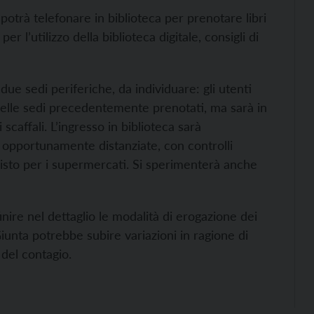
 potrà telefonare in biblioteca per prenotare libri
er l’utilizzo della biblioteca digitale, consigli di
due sedi periferiche, da individuare: gli utenti
i quelle sedi precedentemente prenotati, ma sarà in
 scaffali. L’ingresso in biblioteca sarà
 opportunamente distanziate, con controlli
visto per i supermercati. Si sperimenterà anche
inire nel dettaglio le modalità di erogazione dei
Giunta potrebbe subire variazioni in ragione di
 del contagio.