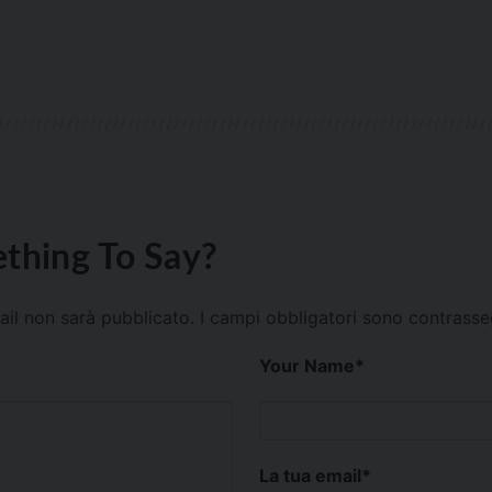
thing To Say?
mail non sarà pubblicato.
I campi obbligatori sono contrass
Your Name
*
La tua email
*