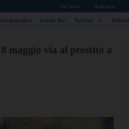
Chi Siamo
Redazione
stro centenario
I nostri libri
Territori
Rubric
18 maggio via al prestito a