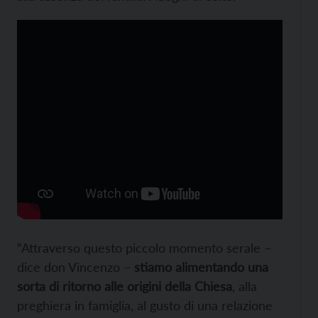
“Attraverso questo piccolo momento serale –
dice don Vincenzo –
stiamo alimentando una
sorta di ritorno alle origini della Chiesa
, alla
preghiera in famiglia, al gusto di una relazione