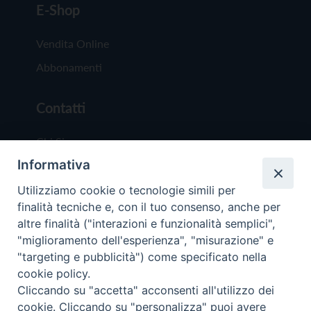
E-Shop
Vendita Online
Abbonamenti
Contatti
Chi Siamo
Informativa
Redazione
Scrivici
Utilizziamo cookie o tecnologie simili per
finalità tecniche e, con il tuo consenso, anche per
altre finalità ("interazioni e funzionalità semplici",
"miglioramento dell'esperienza", "misurazione" e
"targeting e pubblicità") come specificato nella
cookie policy.
Copyright © 2019 - Tutti i diritti riservati - Vit
Cliccando su "accetta" acconsenti all'utilizzo dei
Trentina Editrice
cookie. Cliccando su "personalizza" puoi avere