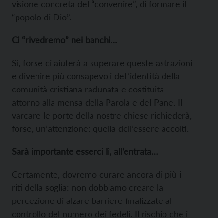
visione concreta del “convenire”, di formare il
“popolo di Dio”.
Ci “rivedremo” nei banchi…
Sì, forse ci aiuterà a superare queste astrazioni
e divenire più consapevoli dell’identità della
comunità cristiana radunata e costituita
attorno alla mensa della Parola e del Pane. Il
varcare le porte della nostre chiese richiederà,
forse, un’attenzione: quella dell’essere accolti.
Sarà importante esserci lì, all’entrata…
Certamente, dovremo curare ancora di più i
riti della soglia: non dobbiamo creare la
percezione di alzare barriere finalizzate al
controllo del numero dei fedeli. Il rischio che i