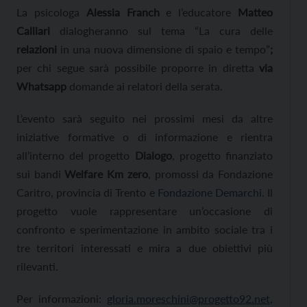
La psicologa
Alessia Franch
e l’educatore
Matteo
Calliari
dialogheranno sul tema “La cura delle
relazioni
in una nuova dimensione di spaio e tempo”
;
p
er chi segue sarà possibile proporre in diretta
via
Whatsapp
domande ai relatori della serata.
L’evento sarà seguito nei prossimi mesi da altre
iniziative formative o di informazione e rientra
all’interno del progetto
Dialogo
, progetto finanziato
sui bandi
Welfare Km zero
, promossi da Fondazione
Caritro, provincia di Trento e
Fondazione Demarchi
. Il
progetto vuole rappresentare un’occasione di
confronto e sperimentazione in ambito sociale tra i
tre territori interessati e mira a due obiettivi più
rilevanti.
Per informazioni:
gloria.moreschini@progetto92.net
,