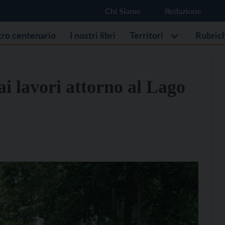
Chi Siamo
Redazione
stro centenario
I nostri libri
Territori
Rubric
ai lavori attorno al Lago