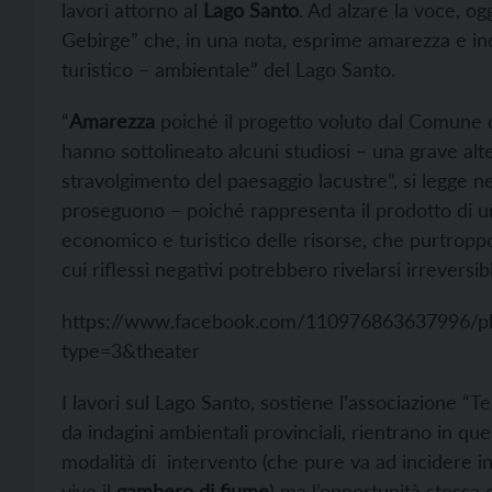
lavori attorno al
Lago Santo
. Ad alzare la voce, og
Gebirge” che, in una nota, esprime amarezza e inq
turistico – ambientale” del Lago Santo.
“
Amarezza
poiché il progetto voluto dal Comune 
hanno sottolineato alcuni studiosi – una grave alt
stravolgimento del paesaggio lacustre”, si legge n
proseguono – poiché rappresenta il prodotto di una
economico e turistico delle risorse, che purtroppo
cui riflessi negativi potrebbero rivelarsi irreversibil
https://www.facebook.com/110976863637996/
type=3&theater
I lavori sul Lago Santo, sostiene l’associazione “
Te
da indagini ambientali provinciali, rientrano in ques
modalità di intervento (che pure va ad incidere i
vive il
gambero di fiume
) ma l’opportunità stessa 