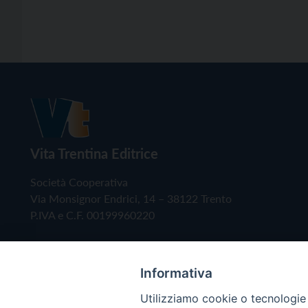
Vita Trentina Editrice
Società Cooperativa
Via Monsignor Endrici, 14 – 38122 Trento
P.IVA e C.F. 00199960220
Informativa
Utilizziamo cookie o tecnologie s