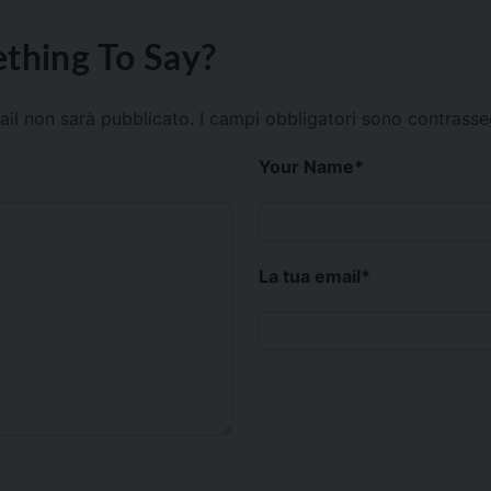
thing To Say?
mail non sarà pubblicato.
I campi obbligatori sono contrass
Your Name
*
La tua email
*