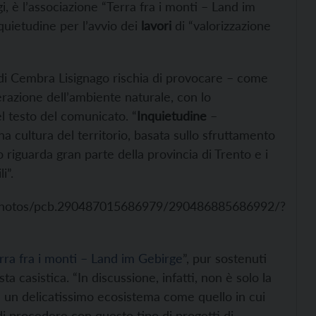
gi, è l’associazione “Terra fra i monti – Land im
uietudine per l’avvio dei
lavori
di “valorizzazione
di Cembra Lisignago rischia di provocare – come
erazione dell’ambiente naturale, con lo
el testo del comunicato. “
Inquietudine
–
 cultura del territorio, basata sullo sfruttamento
 riguarda gran parte della provincia di Trento e i
i”.
photos/pcb.290487015686979/290486885686992/?
rra fra i monti – Land im Gebirge
”, pur sostenuti
ta casistica. “In discussione, infatti, non è solo la
n un delicatissimo ecosistema come quello in cui
di procedere con questo tipo di progetti di