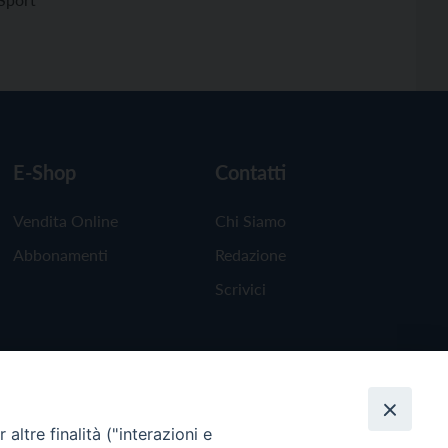
E-Shop
Contatti
Vendita Online
Chi Siamo
Abbonamenti
Redazione
Scrivici
altre finalità ("interazioni e