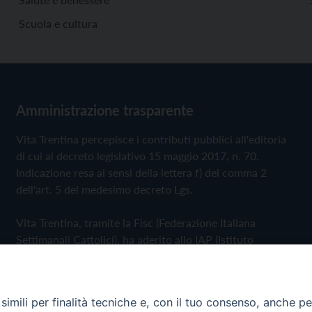
Scuola e cultura
Amministrazione trasparente
Vita Trentina percepisce i contributi pubblici all'editoria
di cui al decreto legislativo 15 maggio 2017, n. 70.
Indicazione resa ai sensi della lettera f) del comma 2
dell'art. 5 del medesimo decreto Lgs.
Vita Trentina, tramite la Fisc (Federazione Italiana
Settimanali Cattolici), ha aderito allo IAP (Istituto
dell'Autodisciplina Pubblicitaria) accettando il Codice di
Autodisciplina della Comunicazione Commerciale
imili per finalità tecniche e, con il tuo consenso, anche per 
Privacy Policy
Cookie Policy