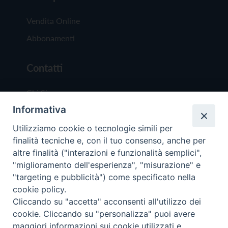
Vendita Online
Abbonamenti
Contatti
Chi Siamo
Informativa
Redazione
Scrivici
Utilizziamo cookie o tecnologie simili per
finalità tecniche e, con il tuo consenso, anche per
altre finalità ("interazioni e funzionalità semplici",
"miglioramento dell'esperienza", "misurazione" e
"targeting e pubblicità") come specificato nella
cookie policy.
Copyright © 2019 - Tutti i diritti riservati - Vit
Cliccando su "accetta" acconsenti all'utilizzo dei
Trentina Editrice
cookie. Cliccando su "personalizza" puoi avere
maggiori informazioni sui cookie utilizzati e