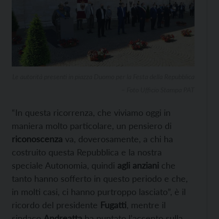
Le autorità presenti in piazza Duomo per la Festa della Repubblica
– Foto Ufficio Stampa PAT
“In questa ricorrenza, che viviamo oggi in
maniera molto particolare, un pensiero di
riconoscenza
va, doverosamente, a chi ha
costruito questa Repubblica e la nostra
speciale Autonomia, quindi
agli anziani
che
tanto hanno sofferto in questo periodo e che,
in molti casi, ci hanno purtroppo lasciato”, è il
ricordo del presidente
Fugatti
, mentre il
sindaco
Andreatta
ha puntato l’accento sulla