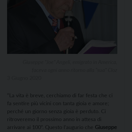
Giuseppe “Joe” Angeli, emigrato in America,
faceva ogni anno ritorno alla “sua” Cloz
3 Giugno 2020
“La vita è breve, cerchiamo di far festa che ci
fa sentire più vicini con tanta gioia e amore;
perché un giorno senza gioia è perduto. Ci
ritroveremo il prossimo anno in attesa di
arrivare ai 100”. Questo l’augurio che
Giuseppe