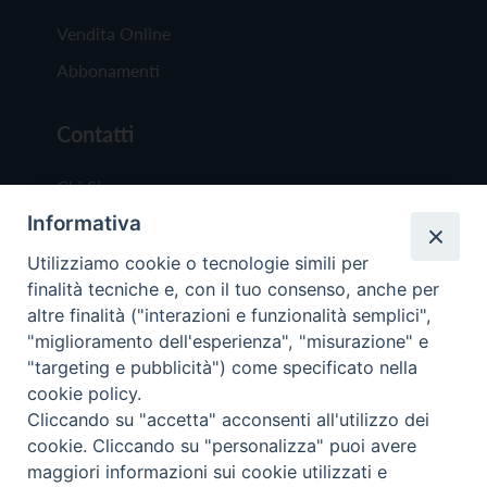
Vendita Online
Abbonamenti
Contatti
Chi Siamo
Informativa
Redazione
Scrivici
Utilizziamo cookie o tecnologie simili per
finalità tecniche e, con il tuo consenso, anche per
altre finalità ("interazioni e funzionalità semplici",
"miglioramento dell'esperienza", "misurazione" e
"targeting e pubblicità") come specificato nella
cookie policy.
Copyright © 2019 - Tutti i diritti riservati - Vit
Cliccando su "accetta" acconsenti all'utilizzo dei
Trentina Editrice
cookie. Cliccando su "personalizza" puoi avere
maggiori informazioni sui cookie utilizzati e
Privacy Policy