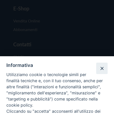
E-Shop
Vendita Online
Abbonamenti
Contatti
Chi Siamo
Informativa
Redazione
Scrivici
Utilizziamo cookie o tecnologie simili per
finalità tecniche e, con il tuo consenso, anche per
altre finalità ("interazioni e funzionalità semplici",
"miglioramento dell'esperienza", "misurazione" e
"targeting e pubblicità") come specificato nella
cookie policy.
Copyright © 2019 - Tutti i diritti riservati - Vit
Cliccando su "accetta" acconsenti all'utilizzo dei
Trentina Editrice