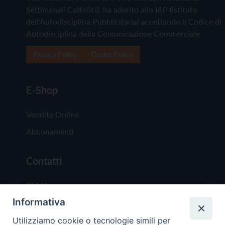
Settimanali Cattolici), ha aderito allo IAP (Istituto
dell'Autodisciplina Pubblicitaria) accettando il Codice di
Autodisciplina della Comunicazione Commerciale
Privacy Policy
Cookie Policy
E-Shop
Vendita Online
Abbonamenti
Contatti
Chi Siamo
Informativa
Redazione
Scrivici
Utilizziamo cookie o tecnologie simili per