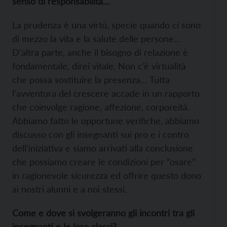
senso di responsabilità…
La prudenza è una virtù, specie quando ci sono
di mezzo la vita e la salute delle persone…
D’altra parte, anche il bisogno di relazione è
fondamentale, direi vitale. Non c’è virtualità
che possa sostituire la presenza… Tutta
l’avventura del crescere accade in un rapporto
che coinvolge ragione, affezione, corporeità.
Abbiamo fatto le opportune verifiche, abbiamo
discusso con gli insegnanti sui pro e i contro
dell’iniziativa e siamo arrivati alla conclusione
che possiamo creare le condizioni per “osare”
in ragionevole sicurezza ed offrire questo dono
ai nostri alunni e a noi stessi.
Come e dove si svolgeranno gli incontri tra gli
insegnanti e le loro classi?