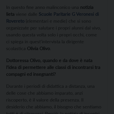
In questo fine anno malinconico una
notizia
lieta
viene dalle
Scuole Paritarie G Veronesi di
Rovereto
(elementari e medie) che si sono
organizzate per salutare i propri alunni dal vivo,
usando questa volta solo i propri occhi, come
ci spiega in quest’intervista la dirigente
scolastica
Olivia Olivo
.
Dottoressa Olivo, quando e da dove è nata
l’idea di permettere alle classi di incontrarsi tra
compagni ed insegnanti?
Durante i periodi di didattica a distanza, una
delle cose che abbiamo imparato, anzi
riscoperto, è il valore della presenza. Il
desiderio che abbiamo, il bisogno che sentiamo
tutti è di ritrovarci. Perciò, la notizia di incontri