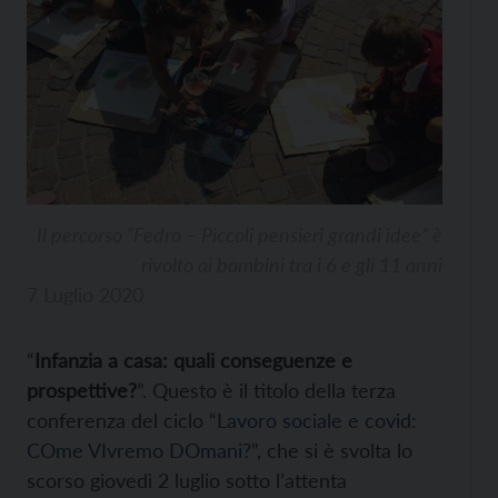
Il percorso “Fedro – Piccoli pensieri grandi idee” è
rivolto ai bambini tra i 6 e gli 11 anni
7 Luglio 2020
“
Infanzia a casa: quali conseguenze e
prospettive?
”. Questo è il titolo della terza
conferenza del ciclo “
Lavoro sociale e covid:
COme VIvremo DOmani?
”, che si è svolta lo
scorso giovedì 2 luglio sotto l’attenta