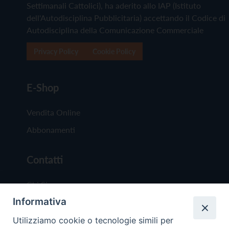
Settimanali Cattolici), ha aderito allo IAP (Istituto
dell'Autodisciplina Pubblicitaria) accettando il Codice di
Autodisciplina della Comunicazione Commerciale
Privacy Policy
Cookie Policy
E-Shop
Vendita Online
Abbonamenti
Contatti
Chi Siamo
Informativa
Redazione
Scrivici
Utilizziamo cookie o tecnologie simili per