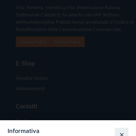
Vita Trentina, tramite la Fisc (Federazione Italiana
Settimanali Cattolici), ha aderito allo IAP (Istituto
dell'Autodisciplina Pubblicitaria) accettando il Codice di
Autodisciplina della Comunicazione Commerciale
Privacy Policy
Cookie Policy
E-Shop
Vendita Online
Abbonamenti
Contatti
Chi Siamo
Informativa
Redazione