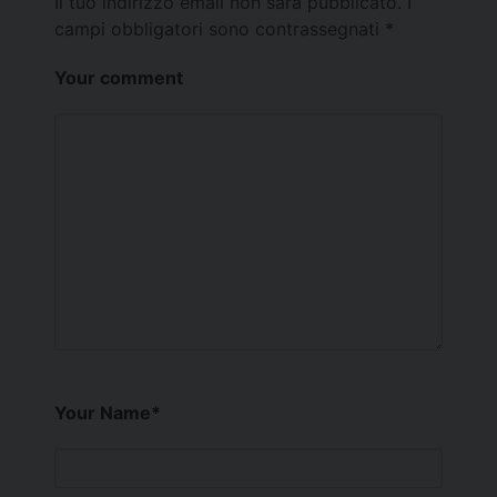
Il tuo indirizzo email non sarà pubblicato.
I
campi obbligatori sono contrassegnati
*
Your comment
Your Name
*