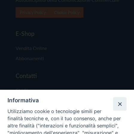
Privacy Policy
Cookie Policy
E-Shop
Vendita Online
Abbonamenti
Contatti
Chi Siamo
Informativa
Redazione
Scrivici
Utilizziamo cookie o tecnologie simili per
finalità tecniche e, con il tuo consenso, anche per
altre finalità ("interazioni e funzionalità semplici",
"miglioramento dell'esperienza", "misurazione" e