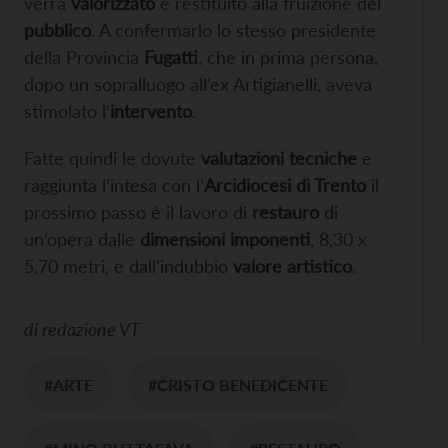
verrà
valorizzato
e restituito alla fruizione del
pubblico
. A confermarlo lo stesso presidente
della Provincia
Fugatti
, che in prima persona,
dopo un sopralluogo all’ex Artigianelli, aveva
stimolato l’
intervento
.
Fatte quindi le dovute
valutazioni tecniche
e
raggiunta l’intesa con l’
Arcidiocesi di Trento
il
prossimo passo è il lavoro di
restauro
di
un’opera dalle
dimensioni imponenti
, 8,30 x
5,70 metri, e dall’indubbio
valore artistico
.
di
redazione VT
#ARTE
#CRISTO BENEDICENTE