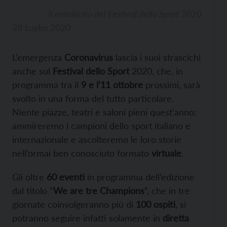
Il manifesto del Festival dello Sport 2020
28 Luglio 2020
L’emergenza
Coronavirus
lascia i suoi strascichi
anche sul
Festival dello Sport
2020, che, in
programma tra il
9 e l’11 ottobre
prossimi, sarà
svolto in una forma del tutto particolare.
Niente piazze, teatri e saloni pieni quest’anno:
ammireremo i campioni dello sport italiano e
internazionale e ascolteremo le loro storie
nell’ormai ben conosciuto formato
virtuale
.
Gli oltre
60 eventi
in programma dell’edizione
dal titolo “
We are tre Champions
“, che in tre
giornate coinvolgeranno più di
100 ospiti
, si
potranno seguire infatti solamente in
diretta