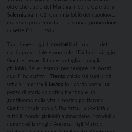
oltre che quele del
Martina
in serie C2 e della
Salernitana
in C1. Con i
gialloblù
del capoluogo
era stato protagonista della storica
promozione
in
serie C1
nel 1985.
Tanti i messaggi di
cordoglio
dal mondo del
calcio provinciale e non solo: “Fai buon viaggio
Gunther, eroe di tante battaglia in maglia
gialloblù. Sei e resterai per sempre nei nostri
cuori”, ha scritto il
Trento
calcio sui suoi profili
ufficiali, mentre il
Levico
lo ricorda come “un
pezzo di storia calcistica trentina e un
gentiluomo nella vita. Il nostro portierone
Gunther Mair non c’è l’ha fatta. La Società e
tutto il mondo gialloblù abbracciano increduli e
commossi la moglie Aurora, i figli Mirko e
Michael, certi che dall’alto il nostro Gunterone