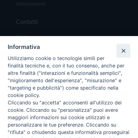
Abbonamenti
Contatti
Chi Siamo
Informativa
Redazione
Scrivici
Utilizziamo cookie o tecnologie simili per
finalità tecniche e, con il tuo consenso, anche per
altre finalità ("interazioni e funzionalità semplici",
"miglioramento dell'esperienza", "misurazione" e
"targeting e pubblicità") come specificato nella
cookie policy.
Copyright © 2019 - Tutti i diritti riservati - Vit
Cliccando su "accetta" acconsenti all'utilizzo dei
Trentina Editrice
cookie. Cliccando su "personalizza" puoi avere
maggiori informazioni sui cookie utilizzati e
Privacy Policy
personalizzare le tue preferenze. Cliccando su
Torna all'inizi
"rifiuta" o chiudendo questa informativa proseguirai