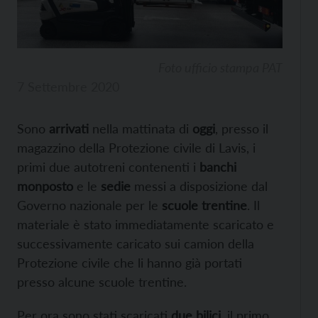
Foto ufficio stampa PAT
7 Settembre 2020
Sono
arrivati
nella mattinata di
oggi
, presso il
magazzino della Protezione civile di Lavis, i
primi due autotreni contenenti i
banchi
monposto
e le
sedie
messi a disposizione dal
Governo nazionale per le
scuole trentine
. Il
materiale è stato immediatamente scaricato e
successivamente caricato sui camion della
Protezione civile che li hanno già portati
presso alcune scuole trentine.
Per ora sono stati scaricati
due bilici
, il primo