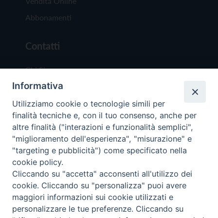
Vendita Online
Abbonamenti
Contatti
Chi Siamo
Informativa
Redazione
Scrivici
Utilizziamo cookie o tecnologie simili per
finalità tecniche e, con il tuo consenso, anche per
altre finalità ("interazioni e funzionalità semplici",
"miglioramento dell'esperienza", "misurazione" e
"targeting e pubblicità") come specificato nella
cookie policy.
Copyright © 2019 - Tutti i diritti riservati - Vit
Cliccando su "accetta" acconsenti all'utilizzo dei
Trentina Editrice
cookie. Cliccando su "personalizza" puoi avere
maggiori informazioni sui cookie utilizzati e
Privacy Policy
personalizzare le tue preferenze. Cliccando su
Torna all'inizi