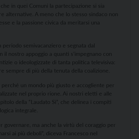
 che in quei Comuni la partecipazione si sia
ure alternative. A meno che lo stesso sindaco non
eresse e la passione civica da meritarsi una
n periodo semivacanziero e segnata dal
con il nostro appoggio a quanti s’impegnano con
tizie o ideologizzate di tanta politica televisiva:
e sempre di più della tenuta della coalizione.
i, perché un mondo più giusto e accogliente per
izzate nel proprio rione. Ai nostri eletti e alle
tolo della “Laudato Sì”, che delinea i compiti
ogica integrale.
r governare, ma anche la virtù del coraggio per
narsi ai più deboli”, diceva Francesco nel