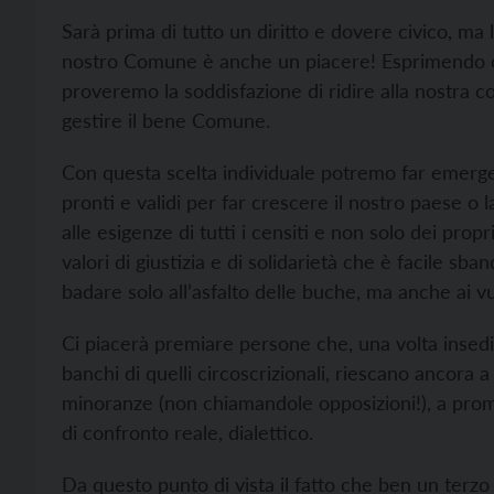
Sarà prima di tutto un diritto e dovere civico, ma la
nostro Comune è anche un piacere! Esprimendo co
proveremo la soddisfazione di ridire alla nostra c
gestire il bene Comune.
Con questa scelta individuale potremo far emerger
pronti e validi per far crescere il nostro paese o 
alle esigenze di tutti i censiti e non solo dei propr
valori di giustizia e di solidarietà che è facile sb
badare solo all’asfalto delle buche, ma anche ai vu
Ci piacerà premiare persone che, una volta insedia
banchi di quelli circoscrizionali, riescano ancora a 
minoranze (non chiamandole opposizioni!), a promu
di confronto reale, dialettico.
Da questo punto di vista il fatto che ben un terzo