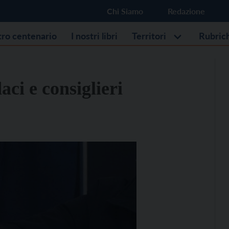
Chi Siamo
Redazione
stro centenario
I nostri libri
Territori
Rubric
daci e consiglieri