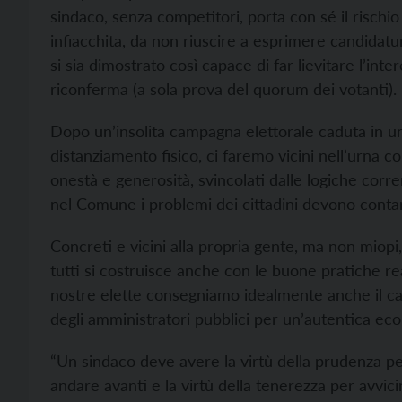
sindaco, senza competitori, porta con sé il rischio
infiacchita, da non riuscire a esprimere candidat
si sia dimostrato così capace di far lievitare l’int
riconferma (a sola prova del quorum dei votanti).
Dopo un’insolita campagna elettorale caduta in u
distanziamento fisico, ci faremo vicini nell’urna 
onestà e generosità, svincolati dalle logiche corren
nel Comune i problemi dei cittadini devono contar
Concreti e vicini alla propria gente, ma non miop
tutti si costruisce anche con le buone pratiche real
nostre elette consegniamo idealmente anche il capi
degli amministratori pubblici per un’autentica ecol
“Un sindaco deve avere la virtù della prudenza pe
andare avanti e la virtù della tenerezza per avvici