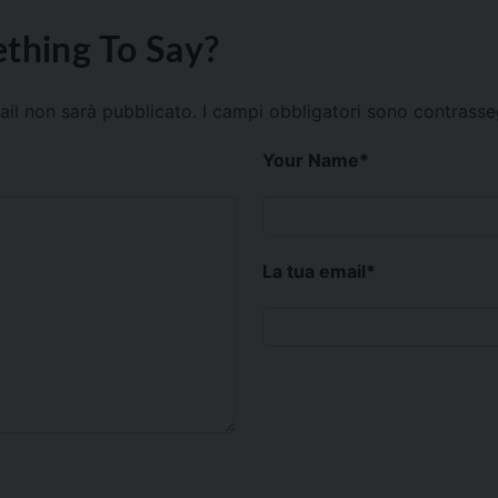
thing To Say?
mail non sarà pubblicato.
I campi obbligatori sono contrass
Your Name
*
La tua email
*