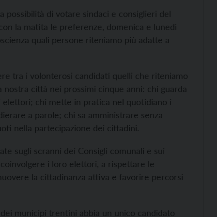
 possibilità di votare sindaci e consiglieri del
n la matita le preferenze, domenica e lunedì
oscienza quali persone riteniamo più adatte a
e tra i volonterosi candidati quelli che riteniamo
la nostra città nei prossimi cinque anni: chi guarda
i elettori; chi mette in pratica nel quotidiano i
andierare a parole; chi sa amministrare senza
oti nella partecipazione dei cittadini.
te sugli scranni dei Consigli comunali e sui
coinvolgere i loro elettori, a rispettare le
overe la cittadinanza attiva e favorire percorsi
 dei municipi trentini abbia un unico candidato