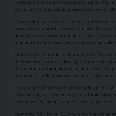
settembre di tre anni fa invitando i primi cittadini
basso, non ad una slancio presentuoso verso l’alto
A proposito, basta forse tornare ai sofferti mesi d
esempio di amministratore e amministratrice vorre
dimostrato competente e lungimirante, rigoroso ma
mediatore fra interessi spesso opposti, ago della 
Dietro a questo modello incarnato, tutt’altro che t
della propria carriera politica (il Comune o la Ci
forza come un trampolino di lancio!) e brucia la p
opportunità, nelle periferie non solo geografiche d
Con questo ottimismo nel valore delle singole pe
soppesare le varie proposte preelettorale, riconos
“promesse” dai singoli candidati che hanno contri
Domenica 20 e lunedì 21 settembre non rimaniamo