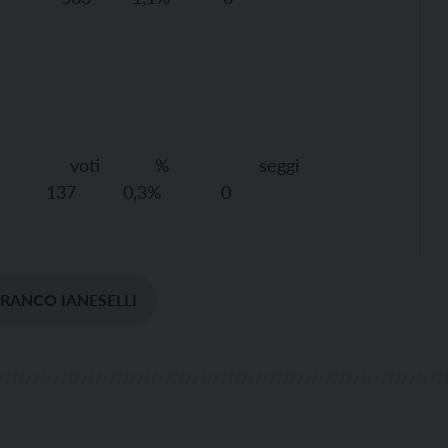
 % seggi
137
0,3%
0
FRANCO IANESELLI