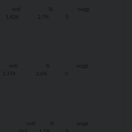
 % seggi
1.426
2,7%
0
 % seggi
1.374
2,6%
0
 % seggi
563
1,1%
0