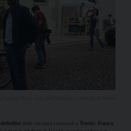
a a Palazzo Thun, sede del Consiglio comunale di Trento
 definitivi
delle elezioni comunali a
Trento
:
Franco
è il
nuovo sindaco
di Trento, mentre entrano in