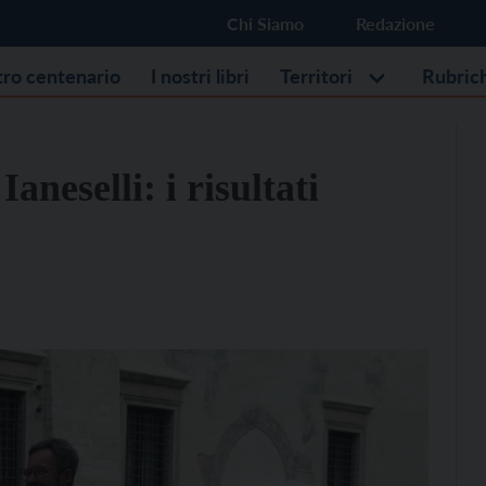
Chi Siamo
Redazione
stro centenario
I nostri libri
Territori
Rubric
aneselli: i risultati