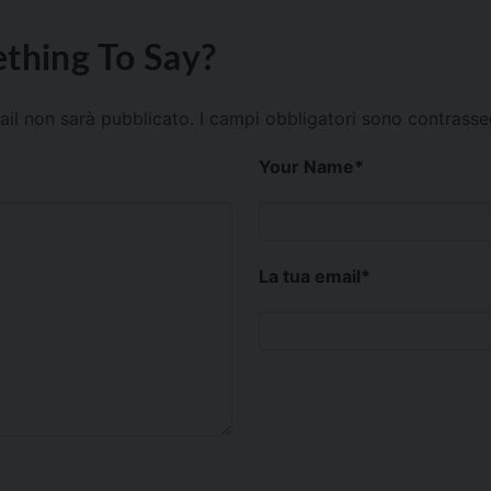
thing To Say?
mail non sarà pubblicato.
I campi obbligatori sono contrass
Your Name
*
La tua email
*