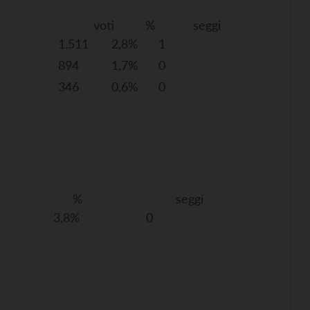
i % seggi
1.511
2,8%
1
894
1,7%
0
346
0,6%
0
 % seggi
3,8%
0