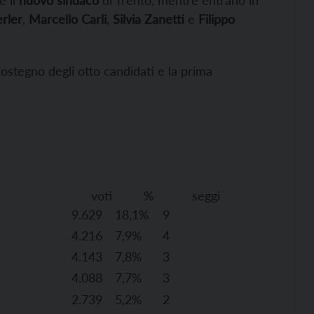
rler
,
Marcello Carli
,
Silvia Zanetti
e
Filippo
ostegno degli otto candidati e la prima
i % seggi
9.629
18,1%
9
4.216
7,9%
4
4.143
7,8%
3
4.088
7,7%
3
2.739
5,2%
2