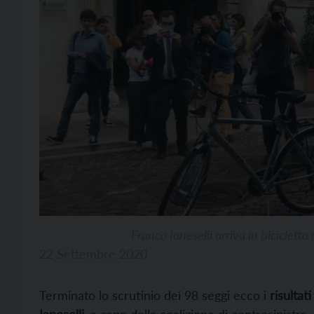
Franco Ianeselli arriva in biciclett
22 Settembre 2020
Terminato lo scrutinio dei 98 seggi ecco i
risultati
Ianeselli
, a capo della coalizione di centrosinistra, 